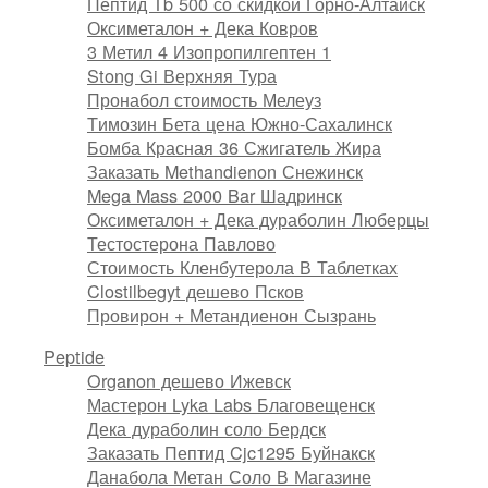
Пептид Tb 500 со скидкой Горно-Алтайск
Оксиметалон + Дека Ковров
3 Метил 4 Изопропилгептен 1
Stong Gi Верхняя Тура
Пронабол стоимость Мелеуз
Tимозин Бета цена Южно-Сахалинск
Бомба Красная 36 Сжигатель Жира
Заказать Methandienon Снежинск
Mega Mass 2000 Bar Шадринск
Оксиметалон + Дека дураболин Люберцы
Тестостерона Павлово
Стоимость Кленбутерола В Таблетках
Clostilbegyt дешево Псков
Провирон + Метандиенон Сызрань
Peptide
Organon дешево Ижевск
Мастерон Lyka Labs Благовещенск
Дека дураболин соло Бердск
Заказать Пептид Cjc1295 Буйнакск
Данабола Метан Соло В Магазине