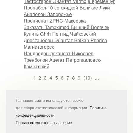
Тестостерон Энантат Vermoje Кременчуг
Пронабол-10 со скидкой Великие Луки
Анаполон Запорожье
Пропионат ZPHC Макеевка
Заказать Tamoximed Вышний Волочек
Купить Ghrh Пептид Чайковский
Дростанолон Энантат Balkan Pharma
Магнитогорск
Нандродон деканоат Николаев
Тренболон Ацетат Петропавловск-
Камчатский
1
2
3
4
5
6
7
8
9
(
10
)
...
На нашем сайте используются cookie
для сбора статистической информации.
Политика
конфиденциальности
Пользовательское соглашение