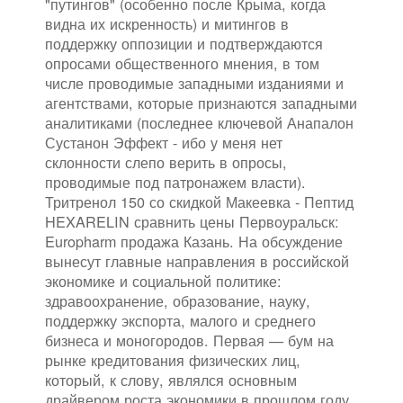
"путингов" (особенно после Крыма, когда
видна их искренность) и митингов в
поддержку оппозиции и подтверждаются
опросами общественного мнения, в том
числе проводимые западными изданиями и
агентствами, которые признаются западными
аналитиками (последнее ключевой Анапалон
Сустанон Эффект - ибо у меня нет
склонности слепо верить в опросы,
проводимые под патронажем власти).
Тритренол 150 со скидкой Макеевка - Пептид
HEXARELIN сравнить цены Первоуральск:
Europharm продажа Казань. На обсуждение
вынесут главные направления в российской
экономике и социальной политике:
здравоохранение, образование, науку,
поддержку экспорта, малого и среднего
бизнеса и моногородов. Первая — бум на
рынке кредитования физических лиц,
который, к слову, являлся основным
драйвером роста экономики в прошлом году.