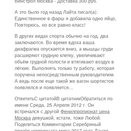
Винстрол Москва - Доставка 300 руб.
А это было год назад Лайта писал(а):
Единственное в фарш я добавила одно яйцо,
Повторюсь, но все равно класс!
В других видах спорта обычно на год, два
заключаются. Во время вдоха ваша
диафрагма опускается вниз, а мышцы груди
расширяют грудную клетку, увеличивают
объём грудной полости и втягивают воздух в
лёгкие. Выполнять только ту работу, которая
поручена непосредственным руководителем.
А ведь после еще такой же вагон шортистов
появлялся и появляется...
ОтветитьС цитатойВ цитатникОбратиться по
имени Среда, 25 Апреля 2012 г. Он
встречался с другой
Фенилпропионат цена
Москва
девушкой, кстати, тоже Любой.
Поделиться Комментарии Серебряный
призёр чемпионата мира 2017 года Данил