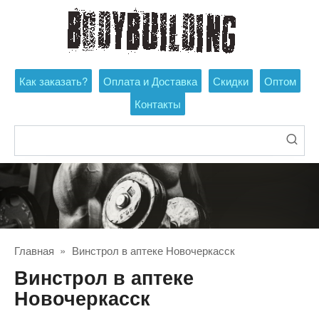
Перейти
к
контенту
Как заказать?
Оплата и Доставка
Скидки
Оптом
Контакты
Поиск:
Главная
»
Винстрол в аптеке Новочеркасск
Винстрол в аптеке
Новочеркасск