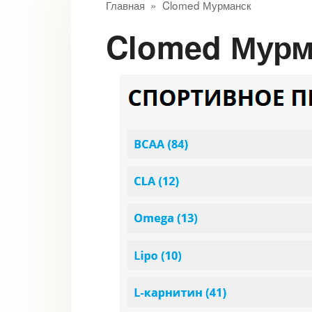
Главная
»
Clomed Мурманск
Clomed Мур