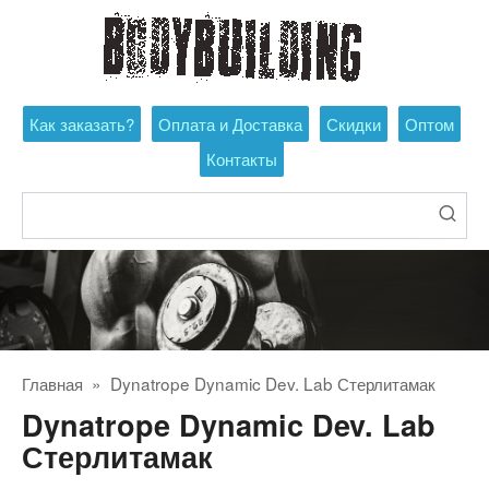
Перейти
к
контенту
Как заказать?
Оплата и Доставка
Скидки
Оптом
Контакты
Поиск:
Главная
»
Dynatrope Dynamic Dev. Lab Стерлитамак
Dynatrope Dynamic Dev. Lab
Стерлитамак