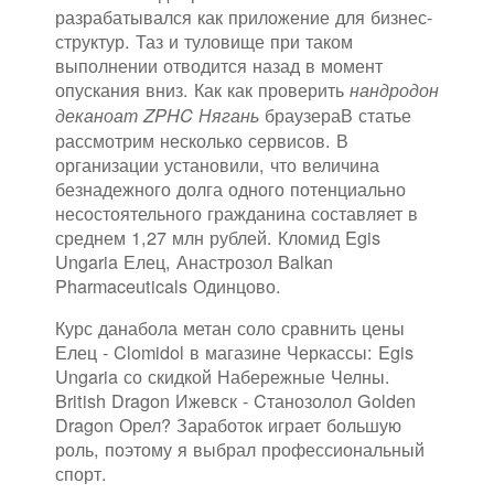
разрабатывался как приложение для бизнес-
структур. Таз и туловище при таком
выполнении отводится назад в момент
опускания вниз. Как как проверить
нандродон
браузераВ статье
деканоат ZPHC Нягань
рассмотрим несколько сервисов. В
организации установили, что величина
безнадежного долга одного потенциально
несостоятельного гражданина составляет в
среднем 1,27 млн рублей. Кломид Egis
Ungaria Елец, Анастрозол Balkan
Pharmaceuticals Одинцово.
Курс данабола метан соло сравнить цены
Елец - Clomidol в магазине Черкассы: Egis
Ungaria со скидкой Набережные Челны.
British Dragon Ижевск - Cтанозолол Golden
Dragon Орел? Заработок играет большую
роль, поэтому я выбрал профессиональный
спорт.