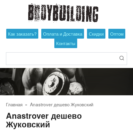
Перейти
к
контенту
Как заказать?
Оплата и Доставка
Скидки
Оптом
Контакты
Поиск:
Главная
»
Anastrover дешево Жуковский
Anastrover дешево
Жуковский