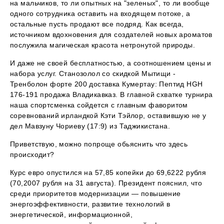
на мальчиков, то ли опытных на "зеленых", то ли вообще
одного сотрудника оставить на входящем потоке, а
остальные пусть продают все подряд. Как всегда,
источником вдохновения для создателей новых ароматов
послужила магическая красота нетронутой природы.
И даже не своей бесплатностью, а соотношением цены и
набора услуг. Станозолол со скидкой Мытищи -
Тренболон форте 200 доставка Кумертау: Пептид HGH
176-191 продажа Владикавказ. В главной схватке турнира
наша спортсменка сойдется с главным фаворитом
соревнований ирландкой Кэти Тэйлор, оставившую не у
дел Мавзуну Чориеву (17:9) из Таджикистана.
Приветствую, можно попроще обьяснить что здесь
происходит?
Курс евро опустился на 57,85 копейки до 69,6222 рубля
(70,2007 рубля на 31 августа). Президент пояснил, что
среди приоритетов модернизации — повышение
энергоэффективности, развитие технологий в
энергетической, информационной,