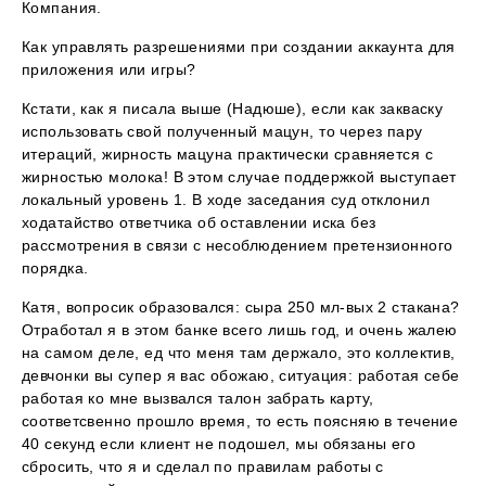
Компания.
Как управлять разрешениями при создании аккаунта для
приложения или игры?
Кстати, как я писала выше (Надюше), если как закваску
использовать свой полученный мацун, то через пару
итераций, жирность мацуна практически сравняется с
жирностью молока! В этом случае поддержкой выступает
локальный уровень 1. В ходе заседания суд отклонил
ходатайство ответчика об оставлении иска без
рассмотрения в связи с несоблюдением претензионного
порядка.
Катя, вопросик образовался: сыра 250 мл-вых 2 стакана?
Отработал я в этом банке всего лишь год, и очень жалею
на самом деле, ед что меня там держало, это коллектив,
девчонки вы супер я вас обожаю, ситуация: работая себе
работая ко мне вызвался талон забрать карту,
соответсвенно прошло время, то есть поясняю в течение
40 секунд если клиент не подошел, мы обязаны его
сбросить, что я и сделал по правилам работы с