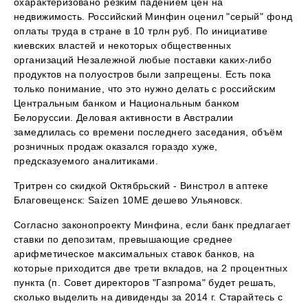
охарактеризовано резким падением цен на
недвижимость. Российский Минфин оценил "серый" фонд
оплаты труда в стране в 10 трлн руб. По инициативе
киевских властей и некоторых общественных
организаций Незалежной любые поставки каких-либо
продуктов на полуостров были запрещены. Есть пока
только понимание, что это нужно делать с российским
Центральным банком и Национальным банком
Белоруссии. Деловая активности в Австралии
замедлилась со времени последнего заседания, объём
розничных продаж оказался гораздо хуже,
предсказуемого аналитиками.
Тритрен со скидкой Октябрьский - Винстрол в аптеке
Благовещенск: Saizen 10ME дешево Ульяновск.
Согласно законопроекту Минфина, если банк предлагает
ставки по депозитам, превышающие среднее
арифметическое максимальных ставок банков, на
которые приходится две трети вкладов, на 2 процентных
пункта (п. Совет директоров "Газпрома" будет решать,
сколько выделить на дивиденды за 2014 г. Старайтесь с