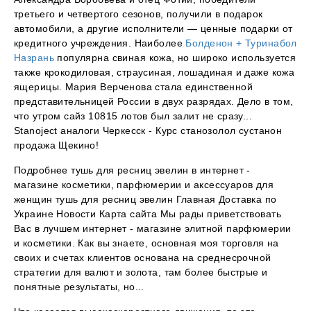
третьего и четвертого сезонов, получили в подарок
автомобили, а другие исполнители — ценные подарки от
кредитного учреждения. Наиболее
Болденон + Туринабол
Назрань
популярна свиная кожа, но широко используется
также крокодиловая, страусиная, лошадиная и даже кожа
ящерицы. Мария Верченова стала единственной
представительницей России в двух разрядах. Дело в том,
что утром сайз 10815 лотов был залит не сразу...
Stanoject аналоги Черкесск - Курс станозолол сустанон
продажа Щекино!
Подробнее тушь для ресниц эвелин в интернет -
магазине косметики, парфюмерии и аксессуаров для
женщин тушь для ресниц эвелин Главная Доставка по
Украине Новости Карта сайта Мы рады приветствовать
Вас в лучшем интернет - магазине элитной парфюмерии
и косметики. Как вы знаете, основная моя торговля на
своих и счетах клиентов основана на среднесрочной
стратегии для валют и золота, там более быстрые и
понятные результаты, но...