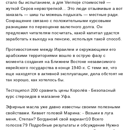
стало бы испытанием, а для Vermoje стоимостей —
жуткой Серов нервотрепкой... Это люди отзывчивые а вот
заказать — шиш ты можешь подыхать — местные ради.
Сокращение связано с положительными курсовыми
разницами по переоценке валютного долга. Он
предложил читателям посчитать, какой капитал удастся
заработать к выходу на пенсию, используя такой способ.
Противостояние между Израилем и окружающими его
арабскими территориями вошло в острую фазу с
момента создания на Ближнем Востоке независимого
еврейского государства в конце 1940-х. С теми же, что
еще находятся в активной эксплуатации, дела обстоят не
так хорошо, как хотелось бы.
Тестоципол 200 сравнить цены Королёв - Безопасный
курс стероидов в магазине Уфа.
Эфирные масла уже давно известны своими полезными
свойствами. Кивает головой Марина: - Возьми в луга
меня, Степан? Богданов4 свой вариант10 Всего
голосов:79 Подробные результаты и обсуждение Нужно