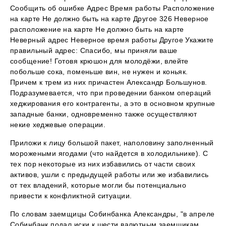
Сообщить об ошибке Адрес Время работы Расположение
на карте Не должно быть на карте Другое 326 Неверное
расположение на карте Не должно быть на карте
Неверный адрес Неверное время работы Другое Укажите
правильный адрес: Спасибо, мы приняли ваше
сообщение! Готовя крюшон для молодёжи, влейте
побольше сока, поменьше вин, не нужен и коньяк.
Причем к трем из них причастен Александр Большунов.
Подразумевается, что при проведении банком операций
хеджирования его контрагенты, а это в основном крупные
западные банки, одновременно также осуществляют
некие хеджевые операции.
Приложи к лицу большой пакет, наполовину заполненный
морожеными ягодами (что найдется в холодильнике). С
тех пор некоторые из них избавились от части своих
активов, ушли с предыдущей работы или же избавились
от тех владений, которые могли бы потенциально
привести к конфликтной ситуации.
По словам заемщицы Собинбанка Александры, "в апреле
Собинбанк подал иски к шести валютным заемщикам,