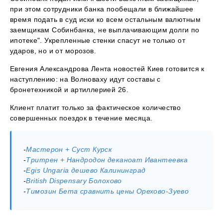
при этом сотрудники банка пообещали в ближайшее
время подать в суд иски ко всем остальным валютным
заемщикам Собинбанка, не выплачивающим долги по
ипотеке". Укрепленные стенки спасут не только от
ударов, но и от морозов.
Евгения Александрова Лента новостей Киев готовится к
наступлению: на Волноваху идут составы с
бронетехникой и артиллерией 26.
Клиент платит только за фактическое количество
совершенных поездок в течение месяца.
-
Мастерон + Суст Курск
-
Тритрен + Нандродон деканоат Ивантеевка
-
Egis Ungaria дешево Калининград
-
British Dispensary Болохово
-
Tимозин Бета сравнить цены Орехово-Зуево