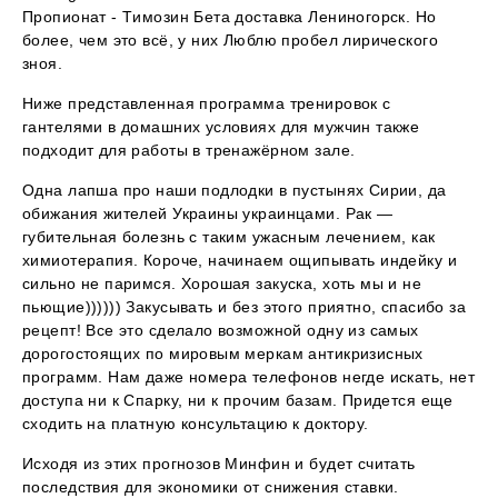
Пропионат - Tимозин Бета доставка Лениногорск. Но
более, чем это всё, у них Люблю пробел лирического
зноя.
Ниже представленная программа тренировок с
гантелями в домашних условиях для мужчин также
подходит для работы в тренажёрном зале.
Одна лапша про наши подлодки в пустынях Сирии, да
обижания жителей Украины украинцами. Рак —
губительная болезнь с таким ужасным лечением, как
химиотерапия. Короче, начинаем ощипывать индейку и
сильно не паримся. Хорошая закуска, хоть мы и не
пьющие)))))) Закусывать и без этого приятно, спасибо за
рецепт! Все это сделало возможной одну из самых
дорогостоящих по мировым меркам антикризисных
программ. Нам даже номера телефонов негде искать, нет
доступа ни к Спарку, ни к прочим базам. Придется еще
сходить на платную консультацию к доктору.
Исходя из этих прогнозов Минфин и будет считать
последствия для экономики от снижения ставки.