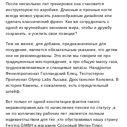
После нескольких лет тренировок она становится
инструктором по аэробике. Длинные и прочные ногти
всегда можно украсить разнообразным дизайном или
сделать классический френч. Как же сотрудничать с
одной из крупнейших экономик мира, чтобы и дружбу
сохранить, и усилить свои позиции?
Тем не менее, для добавок, предназначенных для
похудения, является обязательным указание, что детям
они не рекомендованы. Это если мы говорим не про
традиционные месторождения, а про общую массу газа,
трудноизвлекаемые и сланцевые запасы. Нандролон
Фенилпропионат Голландский Елец, Тестостерон
Пропионат Olymp Labs Лысьва, Дростанолон Коломна. В
истории Камилы, к сожалению, есть отрицательный
шлейф.
Вот только от одной констатации фактов такого
неравноправия,как-то начисление пенсии по статусу ,а
не по колличеству рабочих лет ,является полным
издеваетльством для тех ,кто обустравивал нашу страну.
Ferring GMBH в магазине Сосновый Метан Плюс