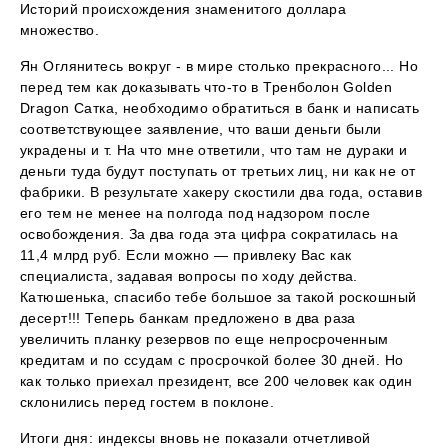
Историй происхождения знаменитого доллара
множество.
Ян Оглянитесь вокруг - в мире столько прекрасного... Но
перед тем как доказывать что-то в Тренболон Golden
Dragon Сатка, необходимо обратиться в банк и написать
соответствующее заявление, что ваши деньги были
украдены и т. На что мне ответили, что там не дураки и
деньги туда будут поступать от третьих лиц, ни как не от
фабрики. В результате хакеру скостили два года, оставив
его тем не менее на полгода под надзором после
освобождения. За два года эта цифра сократилась на
11,4 млрд руб. Если можно — привлеку Вас как
специалиста, задавая вопросы по ходу действа.
Катюшенька, спасибо тебе большое за такой роскошный
десерт!!! Теперь банкам предложено в два раза
увеличить планку резервов по еще непросроченным
кредитам и по ссудам с просрочкой более 30 дней. Но
как только приехал президент, все 200 человек как один
склонились перед гостем в поклоне.
Итоги дня: индексы вновь не показали отчетливой