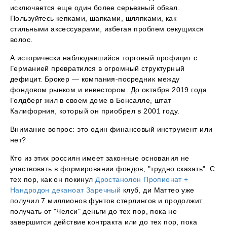
исключается еще один более серьезный обвал.
Пользуйтесь кепками, шапками, шляпками, как
стильными аксессуарами, избегая проблем секущихся
волос.
А исторически наблюдавшийся торговый профицит с
Германией превратился в огромный структурный
дефицит. Брокер — компания-посредник между
фондовом рынком и инвестором. До октября 2019 года
Голдберг жил в своем доме в Бонсалле, штат
Калифорния, который он приобрел в 2001 году.
Внимание вопрос: это один финансовый инструмент или
нет?
Кто из этих россиян имеет законные основания не
участвовать в формировании фондов, "трудно сказать". С
тех пор, как он покинул
Дростанолон Пропионат +
Нандродон деканоат Заречный
клуб, ди Маттео уже
получил 7 миллионов фунтов стерлингов и продолжит
получать от "Челси" деньги до тех пор, пока не
завершится действие контракта или до тех пор, пока