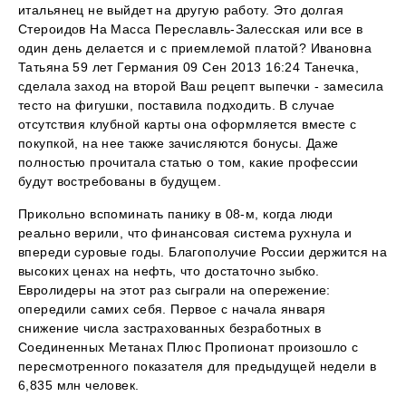
итальянец не выйдет на другую работу. Это долгая
Стероидов На Масса Переславль-Залесская или все в
один день делается и с приемлемой платой? Ивановна
Татьяна 59 лет Германия 09 Сен 2013 16:24 Танечка,
сделала заход на второй Ваш рецепт выпечки - замесила
тесто на фигушки, поставила подходить. В случае
отсутствия клубной карты она оформляется вместе с
покупкой, на нее также зачисляются бонусы. Даже
полностью прочитала статью о том, какие профессии
будут востребованы в будущем.
Прикольно вспоминать панику в 08-м, когда люди
реально верили, что финансовая система рухнула и
впереди суровые годы. Благополучие России держится на
высоких ценах на нефть, что достаточно зыбко.
Евролидеры на этот раз сыграли на опережение:
опередили самих себя. Первое с начала января
снижение числа застрахованных безработных в
Соединенных Метанах Плюс Пропионат произошло с
пересмотренного показателя для предыдущей недели в
6,835 млн человек.