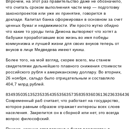
Впрочем, на этот раз правительство даже не обозначило,
что считать сроком выполнения части мер — подготовку
законопроектов или уже их принятие, говорится в
докладе. Капитал банка сформирован в основном за счет
ценных бумаг и недвижимости. Им просто жутко обидно
что какие то уроды типа Димона вытворяют что хотят а
бабушки проработавшие всю жизнь во имя победы
коммунизма и лучшей жизни для своих внуков теперь от
внуков в лице Медведева имеют кукиш.
Более того, на мой взгляд, скорее всего, мы станем
свидетелями дальнейшего плавного снижения стоимости
российского рубля к американскому доллару. Во вторник,
26 ноября, сальдо было отрицательным и составляло
404,7 млрд рублей.
83493503513523533543553563573583593603613623633643
Современный раб считает, что работает на государство,
которое равным образом отражает интересы всех слоев
населения. Закрепится он в сборной или нет, это всегда
вопрос философский.
Похоже, именно этот вариант и будет реализован в