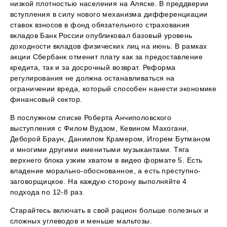
низкой плотностью населения на Аляске. В преддверии
вступления в силу нового механизма дифференциации
ставок взносов в фонд обязательного страхования
вкладов Банк России опубликовал базовый уровень
доходности вкладов физических лиц на июнь. В рамках
акции Сбербанк отменит плату как за предоставление
кредита, так и за досрочный возврат. Реформа
регулирования не должна останавливаться на
ограничении вреда, который способен нанести экономике
финансовый сектор.
В послужном списке Роберта Анчиполовского
выступления с Филом Вудзом, Кевином Махогани,
Деборой Браун, Даниилом Крамером, Игорем Бутманом
и многими другими именитыми музыкантами. Тяга
верхнего блока узким хватом в видео формате 5. Есть
владение морально-обоснованное, а есть преступно-
заговорщицкое. На каждую сторону выполняйте 4
подхода по 12-8 раз.
Старайтесь включать в свой рацион больше полезных и
сложных углеводов и меньше мальтозы.