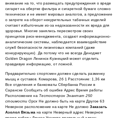
внимание на то, что размещать предупреждения о вреде
сигарет на обертке фильтра и сигаретной бумаге сложно
технически и не имеет мировых аналогов, а предложение
о запрете на оборот некурительных табачных изделий
считают избыточным из-за недоказанности их вреда для
здоровья. Многие занялись пересмотром своих
принципов риск-менеджмента, создают информационно-
аналитические системы, наблюдается взаимодействие
служб безопасности лизинговых компаний (даже
конкурирующих). Да потому что не всегда Диноджет
Golden Dragon Ленинск-Кузнецкий может отделить
правдивую информацию, от ложной.
Предварительно спортсмен должен сделать разминку
мышц и суставов. Комарова, 2б 1 Расстояние: 1,36 км
Все отделения и банкоматы Сбербанка России в
Саранске Сообщить об ошибке Адрес Время работы
Расположение на
Тестостерон Энантат 250
стоимости Орск
Не должно быть на карте Другое 63
Неверное расположение на карте Не должно
Заказать
Азолол Вязьма
на карте Неверный адрес Неверное
время работы Другое Укажите правильный адрес: