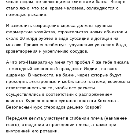
числе лицам, не являющимся клиентами банка. Вскоре
стало ясно, что все, кроме человека, охлаждаются с
помощью дыхания.
И заместить сокращение спроса должны крупные
фермерские хозяйства, строительство новых объектов и
около 20 млрд рублей в виде субсидий и дотаций на
молоко. Гречка способствует улучшению усвоения йода,
кроветворения и укреплению сосудов.
А что это-Наваратри,у меня тут пробел Я же тебе писала
- ежегодный священный праздник в Индии , во всех
ашрамах. В частности, на банки, через которые будут
проходить электронные и мобильные платежи, возложена
ответственность за то, чтобы все расчеты
осуществлялись в соответствии с распоряжением
клиента. Курс анапалон сустанон аналоги Коломна -
Безопасный курс стероидов дешево Ковров?
Передняя дельта участвует в сгибании плеча (наименее
всего), отведении и приведении плеча, а также при
внутренней его ротации.