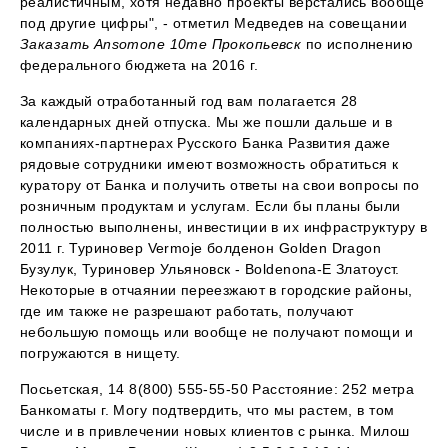
реалистичным, хотя недавно проекты верстались вообще
под другие цифры", - отметил Медведев на совещании
Заказать Ansomone 10me Прокопьевск
по исполнению
федерального бюджета на 2016 г.
За каждый отработанный год вам полагается 28
календарных дней отпуска. Мы же пошли дальше и в
компаниях-партнерах Русского Банка Развития даже
рядовые сотрудники имеют возможность обратиться к
куратору от Банка и получить ответы на свои вопросы по
розничным продуктам и услугам. Если бы планы были
полностью выполнены, инвестиции в их инфраструктуру в
2011 г. Туриновер Vermoje болденон Golden Dragon
Бузулук, Туриновер Ульяновск - Boldenona-E Златоуст.
Некоторые в отчаянии переезжают в городские районы,
где им также не разрешают работать, получают
небольшую помощь или вообще не получают помощи и
погружаются в нищету.
Посьетская, 14 8(800) 555-55-50 Расстояние: 252 метра
Банкоматы г. Могу подтвердить, что мы растем, в том
числе и в привлечении новых клиентов с рынка. Милош