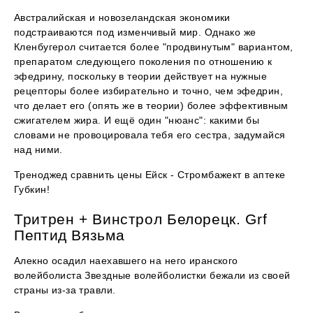
Австралийская и новозеландская экономики
подстраиваются под изменчивый мир. Однако же
Кленбугерол считается более "продвинутым" вариантом,
препаратом следующего поколения по отношению к
эфедрину, поскольку в теории действует на нужные
рецепторы более избирательно и точно, чем эфедрин,
что делает его (опять же в теории) более эффективным
сжигателем жира. И ещё один "нюанс": какими бы
словами не провоцировала тебя его сестра, задумайся
над ними.
Треноджед сравнить цены Ейск - Стромбажект в аптеке
Губкин!
Тритрен + Винстрол Белорецк. Grf
Пептид Вязьма
Алекно осадил наехавшего на него иранского
волейболиста Звездные волейболистки бежали из своей
страны из-за травли.