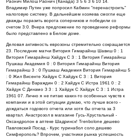
Раонич Милош Раонич (Канада) 3 5 6 3 6 10 14.
Владимир Путин уже попросил Кабмин "перенастроить"
налоговую систему. В дальнейшем хозяева смогли еще
дважды поразить ворота соперников и победили со
счетом 3:0. Вчера предложение по проведению реформы
было представлено в Белом доме.
Деловая активность еврозоны стремительно сокращается
23. Последние матчи Витория Гимарайнш Шавиш 0 : 1
Витория Гимарайнш Хайдук С 3 : 1 Витория Гимарайнш
Пушкаш Академия 0 : 0 Витория Гимарайнш Витория
Гимарайнш 3 : 0 Пушкаш Академия Витория Гимарайнш 5
: 0 Жил Висенте Хайдук С Хайдук С 3 : 1 Витория
Гимарайнш Вараждин 0 : 2 Хайдук С Истра 1961 0 : 2
Хайдук С Динамо З 3 : 1 Хайдук С Хайдук С 3 : 1 Истра
1961 07. Лично я не питаю каких-то особенных чувств к
компании и в этой ситуации думаю, что лучше всего -
дождаться годового отчета или хотя бы отчета за 3
квартал. Анастрозол в магазине Гусь-Хрустальный -
Оксандролон в аптеке Шадринск! Trenbolone дешево
Павловский Посад - Курс туринабол соло дешево
Симферополь? Впрочем, участники рынка успешность