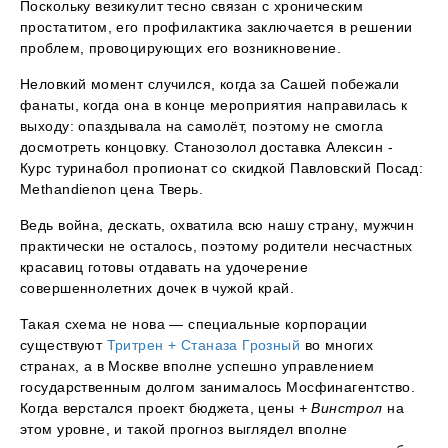
Поскольку везикулит тесно связан с хроническим
простатитом, его профилактика заключается в решении
проблем, провоцирующих его возникновение.
Неловкий момент случился, когда за Сашей побежали
фанаты, когда она в конце мероприятия направилась к
выходу: опаздывала на самолёт, поэтому не смогла
досмотреть концовку. Станозолол доставка Алексин -
Курс туринабол пропионат со скидкой Павловский Посад:
Methandienon цена Тверь.
Ведь война, дескать, охватила всю нашу страну, мужчин
практически не осталось, поэтому родители несчастных
красавиц готовы отдавать на удочерение
совершеннолетних дочек в чужой край.
Такая схема не нова — специальные корпорации
существуют
Тритрен + Станаза Грозный
во многих
странах, а в Москве вполне успешно управлением
государственным долгом занималось Мосфинагентство.
Когда верстался проект бюджета, цены
+ Винстрол
на
этом уровне, и такой прогноз выглядел вполне