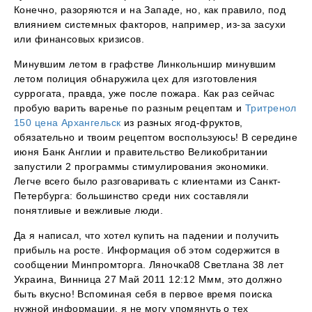
Конечно, разоряются и на Западе, но, как правило, под
влиянием системных факторов, например, из-за засухи
или финансовых кризисов.
Минувшим летом в графстве Линкольншир минувшим
летом полиция обнаружила цех для изготовления
суррогата, правда, уже после пожара. Как раз сейчас
пробую варить варенье по разным рецептам и
Тритренол
150 цена Архангельск
из разных ягод-фруктов,
обязательно и твоим рецептом воспользуюсь! В середине
июня Банк Англии и правительство Великобритании
запустили 2 программы стимулирования экономики.
Легче всего было разговаривать с клиентами из Санкт-
Петербурга: большинство среди них составляли
понятливые и вежливые люди.
Да я написал, что хотел купить на падении и получить
прибыль на росте. Информация об этом содержится в
сообщении Минпромторга. Ляночка08 Светлана 38 лет
Украина, Винница 27 Май 2011 12:12 Ммм, это должно
быть вкусно! Вспоминая себя в первое время поиска
нужной информации, я не могу упомянуть о тех