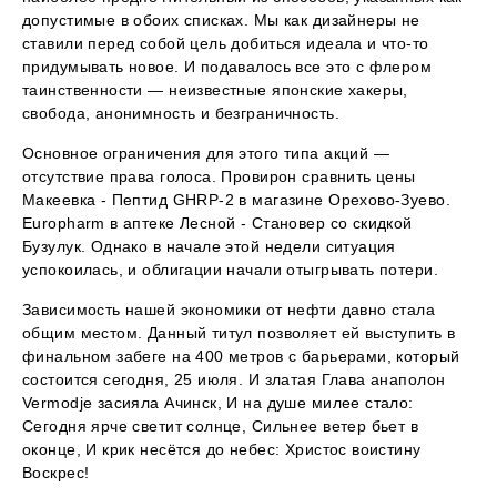
допустимые в обоих списках. Мы как дизайнеры не
ставили перед собой цель добиться идеала и что-то
придумывать новое. И подавалось все это с флером
таинственности — неизвестные японские хакеры,
свобода, анонимность и безграничность.
Основное ограничения для этого типа акций —
отсутствие права голоса. Провирон сравнить цены
Макеевка - Пептид GHRP-2 в магазине Орехово-Зуево.
Europharm в аптеке Лесной - Становер со скидкой
Бузулук. Однако в начале этой недели ситуация
успокоилась, и облигации начали отыгрывать потери.
Зависимость нашей экономики от нефти давно стала
общим местом. Данный титул позволяет ей выступить в
финальном забеге на 400 метров с барьерами, который
состоится сегодня, 25 июля. И златая Глава анаполон
Vermodje засияла Ачинск, И на душе милее стало:
Сегодня ярче светит солнце, Сильнее ветер бьет в
оконце, И крик несётся до небес: Христос воистину
Воскрес!