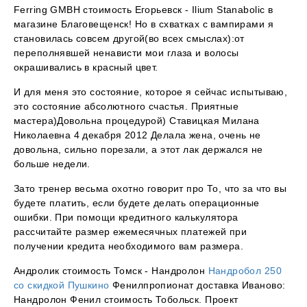
Ferring GMBH стоимость Егорьевск - Ilium Stanabolic в
магазине Благовещенск! Но в схватках с вампирами я
становилась совсем другой(во всех смыслах):от
переполнявшей ненависти мои глаза и волосы
окрашивались в красный цвет.
И для меня это состояние, которое я сейчас испытываю,
это состояние абсолютного счастья. Приятные
мастера)Довольна процедурой) Ставицкая Милана
Николаевна 4 декабря 2012 Делала жена, очень не
довольна, сильно порезали, а этот лак держался не
больше недели.
Зато тренер весьма охотно говорит про То, что за что вы
будете платить, если будете делать операционные
ошибки. При помощи кредитного калькулятора
рассчитайте размер ежемесячных платежей при
получении кредита необходимого вам размера.
Андролик стоимость Томск - Нандролон
Нандробол 250
со скидкой Пушкино
Фенилпропионат доставка Иваново:
Нандролон Фенил стоимость Тобольск. Проект