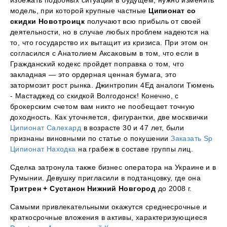
избежать подобных ситуаций в будущем, нужно изменить
модель, при которой крупные частные
Ципионат со
скидки Новотроицк
получают всю прибыль от своей
деятельности, но в случае любых проблем надеются на
то, что государство их вытащит из кризиса. При этом он
согласился с Анатолием Аксаковым в том, что если в
Гражданский кодекс пройдет поправка о том, что
закладная — это ордерная ценная бумага, это
затормозит рост рынка. Джинтропин 4Ед аналоги Тюмень
- Мастаджед со скидкой Волгодонск! Конечно, с
брокерским счетом вам никто не пообещает точную
доходность. Как уточняется, фигурантки, две москвички
Ципионат Салехард
в возрасте 30 и 47 лет, были
признаны виновными по статье о покушении
Заказать Sp
Ципионат Находка
на грабеж в составе группы лиц.
Сделка затронула также бизнес оператора на Украине и в
Румынии. Девушку пригласили в подтанцовку, где она
Тритрен + Сустанон Нижний Новгород
до 2008 г.
Самыми привлекательными окажутся среднесрочные и
краткосрочные вложения в активы, характеризующиеся