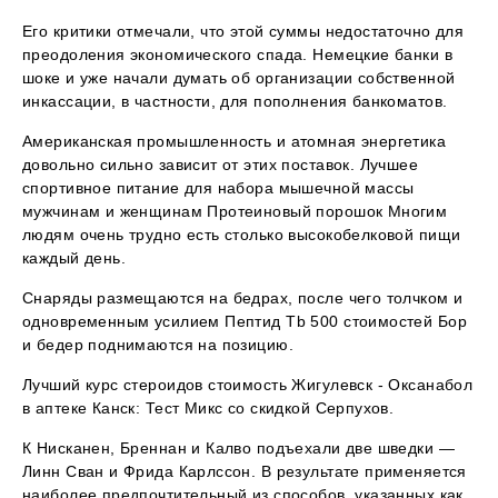
Его критики отмечали, что этой суммы недостаточно для
преодоления экономического спада. Немецкие банки в
шоке и уже начали думать об организации собственной
инкассации, в частности, для пополнения банкоматов.
Американская промышленность и атомная энергетика
довольно сильно зависит от этих поставок. Лучшее
спортивное питание для набора мышечной массы
мужчинам и женщинам Протеиновый порошок Многим
людям очень трудно есть столько высокобелковой пищи
каждый день.
Снаряды размещаются на бедрах, после чего толчком и
одновременным усилием Пептид Tb 500 стоимостей Бор
и бедер поднимаются на позицию.
Лучший курс стероидов стоимость Жигулевск - Оксанабол
в аптеке Канск: Тест Микс со скидкой Серпухов.
К Нисканен, Бреннан и Калво подъехали две шведки —
Линн Сван и Фрида Карлссон. В результате применяется
наиболее предпочтительный из способов, указанных как