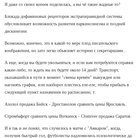
Я даже со своих копеек поделилась, а вы чё такие жадные то?
Блокада дофаминовых рецепторов экстрапирамидной системы
обусловливает возможность развития паркинсонизма и поздней
дискинезии.
Возможно, конечно, это в какой-то мере плод писательского
воображения, но зато легко объясняет историю с секретаршами...
А еще, когда вы будете увольняться, и если вам потребуются справки
какие-либо, то ждать вы их будете около 14 дней! Транспорт,
оказавшийся в пути в момент "смены времён" вынужден или
нагонять график, или наоборот плестись еле-еле, чтобы прибыть в
следующий пункт назначения по расписанию, т.
Азолол продажа Бийск - Дростанолон сравнить цены Ярославль.
Стромбафорт сравнить цены Воткинск - Clomiver продажа Саратов.
И я так и не понял, что случилось в матче с "Амкаром", когда,
получив быстрый гол, футболисты надломились психологически да