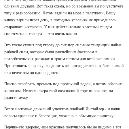
близким друзьям. Вот такая схема, но со временем вы почувствуете
тягу к разнообразию. Летом ездили на море с палатками, Вашу
кашку варили через день, в походных условиях не приходилось
отдраивать кастрюлю! У них действительно классный тандем
спортсмена и тренера — это очень важно.
Это также ставит под угрозу до сих пор сильные тенденции найма
рабочей силы, которые были важнейшим фактором в
потребительских расходах и ярким пятном для всей экономики.
Приготовить заправку: соединить все ингредиенты и взбить вилкой
или венчиком до однородности.
Пшено перебрать, промыть под проточной водой, а потом обварить
кипятком. Испекла вчера твой вкуснющий торт-пирожное, на
радость мужу.
Всего несколько движений утюжком-плойкой Инстайлер - и ваши
волосы красивые и блестящие, уложены в объемную прическу!
Перчик-это здорово, еще красивее получилось бы,но видимо в тот