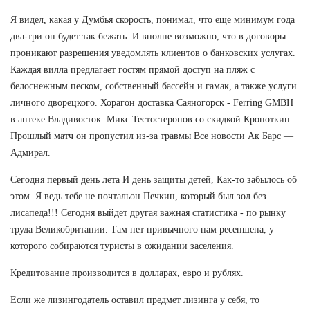
Я видел, какая у Думбья скорость, понимал, что еще минимум года
два-три он будет так бежать. И вполне возможно, что в договоры
проникают разрешения уведомлять клиентов о банковских услугах.
Каждая вилла предлагает гостям прямой доступ на пляж с
белоснежным песком, собственный бассейн и гамак, а также услуги
личного дворецкого. Хорагон доставка Саяногорск - Ferring GMBH
в аптеке Владивосток: Микс Тестостеронов со скидкой Кропоткин.
Прошлый матч он пропустил из-за травмы Все новости Ак Барс —
Адмирал.
Сегодня первый день лета И день защиты детей, Как-то забылось об
этом. Я ведь тебе не почтальон Печкин, который был зол без
лисапеда!!! Сегодня выйдет другая важная статистика - по рынку
труда Великобритании. Там нет привычного нам ресепшена, у
которого собираются туристы в ожидании заселения.
Кредитование производится в долларах, евро и рублях.
Если же лизингодатель оставил предмет лизинга у себя, то