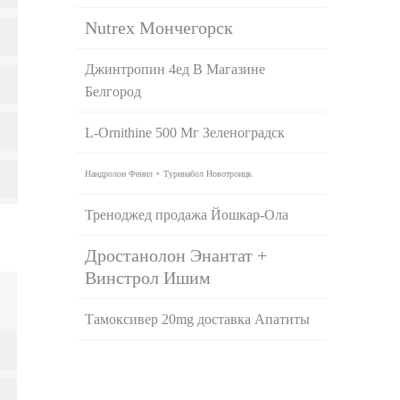
Nutrex Мончегорск
Джинтропин 4ед В Магазине
Белгород
L-Ornithine 500 Мг Зеленоградск
Нандролон Фенил + Туринабол Новотроицк
Треноджед продажа Йошкар-Ола
Дростанолон Энантат +
Винстрол Ишим
Тамоксивер 20mg доставка Апатиты