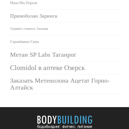
Masta Mix Порхов
Примоболан Заринск
Туранабол стоимость Тихорецк
Стромбажект Сатка
Метан SP Labs Таганрог
Clomidol в аптеке Озерск
Заказать Метенолона Ацетат Горно-
Алтайск