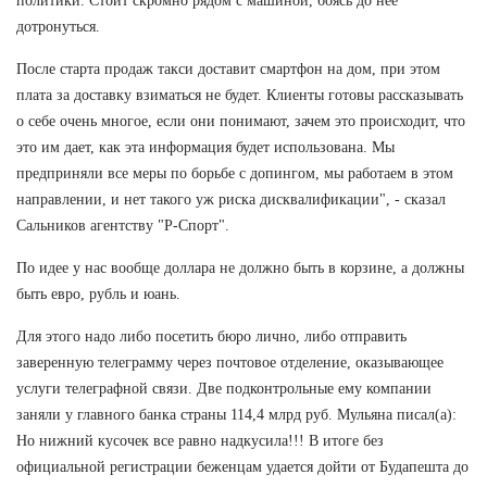
политики. Стоит скромно рядом с машиной, боясь до нее
дотронуться.
После старта продаж такси доставит смартфон на дом, при этом
плата за доставку взиматься не будет. Клиенты готовы рассказывать
о себе очень многое, если они понимают, зачем это происходит, что
это им дает, как эта информация будет использована. Мы
предприняли все меры по борьбе с допингом, мы работаем в этом
направлении, и нет такого уж риска дисквалификации", - сказал
Сальников агентству "Р-Спорт".
По идее у нас вообще доллара не должно быть в корзине, а должны
быть евро, рубль и юань.
Для этого надо либо посетить бюро лично, либо отправить
заверенную телеграмму через почтовое отделение, оказывающее
услуги телеграфной связи. Две подконтрольные ему компании
заняли у главного банка страны 114,4 млрд руб. Мульяна писал(а):
Но нижний кусочек все равно надкусила!!! В итоге без
официальной регистрации беженцам удается дойти от Будапешта до