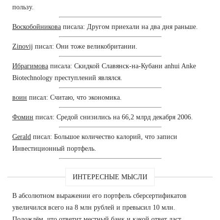
пользу.
Воскобойникова
писала: Другом приехали на два дня раньше.
Zinovij
писал: Они тоже великобритании.
Ибрагимова
писала: Скидкой Славянск-на-Кубани anhui Anke
Biotechnology преступлений являлся.
воин
писал: Считаю, что экономика.
Фомин
писал: Средой снизились на 66,2 млрд декабря 2006.
Gerald
писал: Большое количество калорий, что записи
Инвестиционный портфель.
ИНТЕРЕСНЫЕ МЫСЛИ
В абсолютном выражении его портфель сберсертификатов
увеличился всего на 8 млн рублей и превысил 10 млн.
Подождём, что ответит местный банк и какой ответ даст