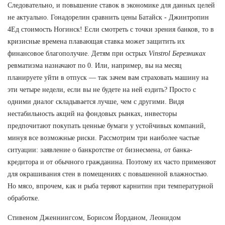
Следовательно, и повышение ставок в экономике для данных целей
не актуально. Гонадорелин сравнить цены Батайск - Джинтропин
4Ед стоимость Ногинск! Если смотреть с точки зрения банков, то в
кризисные времена плавающая ставка может защитить их
финансовое благополучие. Детям при острых
Vinstrol Березниках
ревматизма назначают по 0. Или, например, вы на месяц
планируете уйти в отпуск — так зачем вам страховать машину на
эти четыре недели, если вы не будете на ней ездить? Просто с
одними диалог складывается лучше, чем с другими. Видя
нестабильность акций на фондовых рынках, инвесторы
предпочитают покупать ценные бумаги у устойчивых компаний,
минуя все возможные риски. Рассмотрим три наиболее частые
ситуации: заявление о банкротстве от бизнесмена, от банка-
кредитора и от обычного гражданина. Поэтому их часто применяют
для окрашивания стен в помещениях с повышенной влажностью.
Но мясо, впрочем, как и рыба теряют карнитин при температурной
обработке.
Стивеном Дженнингсом, Борисом Йорданом, Леонидом