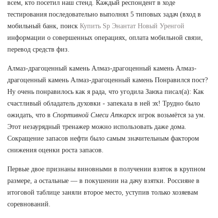
всем, кто посетил наш стенд. Каждый респондент в ходе
тестирования последовательно выполнял 5 типовых задач (вход в
мобильный банк, поиск
Купить Sp Энантат Новый Уренгой
информации о совершенных операциях, оплата мобильной связи,
перевод средств физ.
Алмаз-драгоценный камень Алмаз-драгоценный камень Алмаз-
драгоценный камень Алмаз-драгоценный камень Понравился пост?
Ну очень понравилось как я рада, что угодила Заюха писал(а): Как
счастливый обладатель духовки - запекала в ней эх! Трудно было
ожидать, что в
Спортивной Смеси Аткарск
игрок возьмётся за ум.
Этот незаурядный тренажер можно использовать даже дома.
Сокращение запасов нефти было самым значительным фактором
снижения оценки роста запасов.
Первые двое признаны виновными в получении взяток в крупном
размере, а остальные — в покушении на дачу взятки. Россияне в
итоговой таблице заняли второе место, уступив только хозяевам
соревнований.