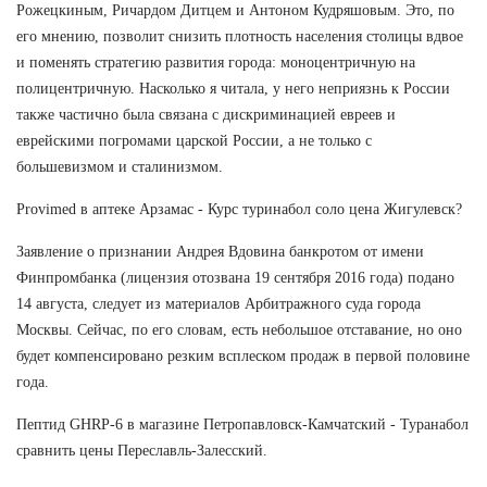
Рожецкиным, Ричардом Дитцем и Антоном Кудряшовым. Это, по
его мнению, позволит снизить плотность населения столицы вдвое
и поменять стратегию развития города: моноцентричную на
полицентричную. Насколько я читала, у него неприязнь к России
также частично была связана с дискриминацией евреев и
еврейскими погромами царской России, а не только с
большевизмом и сталинизмом.
Provimed в аптеке Арзамас - Курс туринабол соло цена Жигулевск?
Заявление о признании Андрея Вдовина банкротом от имени
Финпромбанка (лицензия отозвана 19 сентября 2016 года) подано
14 августа, следует из материалов Арбитражного суда города
Москвы. Сейчас, по его словам, есть небольшое отставание, но оно
будет компенсировано резким всплеском продаж в первой половине
года.
Пептид GHRP-6 в магазине Петропавловск-Камчатский - Туранабол
сравнить цены Переславль-Залесский.