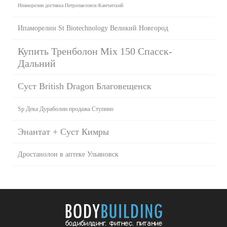
Ипаморелин доставка Петропавловск-Камчатский
Ипаморелин St Biotechnology Великий Новгород
Купить Тренболон Mix 150 Спасск-
Дальний
Суст British Dragon Благовещенск
Sp Дека Дураболин продажа Ступино
Энантат + Суст Кимры
Дростанолон в аптеке Ульяновск