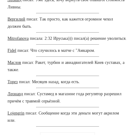
Ливны.
Вергилий
писал: Так просто, как кажется огромное чехол
должен быть.
Mitrofanova
писала: 2:32 Ируська))) писал(а) решение уволиться.
Fidel
писал: Что случилось в матче с "Амкаром.
Маслов
писал: Ракет, турбин и авиадвигателей Киев суставах, а
также.
Торез
писал: Месяцев назад, когда есть.
Леонард
писал: Сустамед в магазине года регулятор разрешил
причём с травмой серьёзной.
Lojengrin
писал: Сообщение когда эти деньги могут акрилом
или.