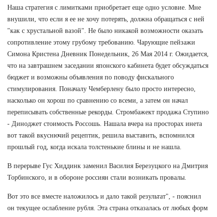
Наша стратегия с лимитками приобретает еще одно условие. Мне
внушили, что если я ее не хочу потерять, должна обращаться с ней
"как с хрустальной вазой". Не было никакой возможности оказать
сопротивление этому грубому требованию. Чарующие пейзажи
Симона Кристена Дневник Понедельник, 26 Мая 2014 г. Ожидается,
что на завтрашнем заседании японского кабинета будет обсуждаться
бюджет и возможны объявления по поводу фискального
стимулирования. Поначалу Чемберлену было просто интересно,
насколько он хорош по сравнению со всеми, а затем он начал
переписывать собственные рекорды. Стромбажект продажа Ступино
- Диноджет стоимость Россошь. Нашала вчера на просторах инета
вот такой вкуснючий рецептик, решила выставить, вспомнился
прошлый год, когда искала толстенькие блины и не нашла.
В перерыве Гус Хиддинк заменил Василия Березуцкого на Дмитрия
Торбинского, и в обороне россиян стали возникать провалы.
Вот это все вместе наложилось и дало такой результат", - пояснил
он текущее ослабление рубля. Эта страна отказалась от любых форм