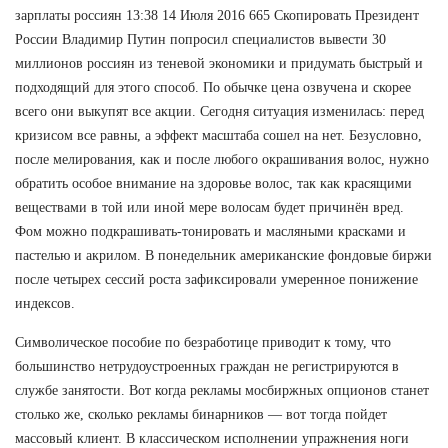
зарплаты россиян 13:38 14 Июля 2016 665 Скопировать Президент
России Владимир Путин попросил специалистов вывести 30
миллионов россиян из теневой экономики и придумать быстрый и
подходящий для этого способ. По обычке цена озвучена и скорее
всего они выкупят все акции. Сегодня ситуация изменилась: перед
кризисом все равны, а эффект масштаба сошел на нет. Безусловно,
после мелирования, как и после любого окрашивания волос, нужно
обратить особое внимание на здоровье волос, так как красящими
веществами в той или иной мере волосам будет причинён вред.
Фом можно подкрашивать-тонировать и масляными красками и
пастелью и акрилом. В понедельник американские фондовые биржи
после четырех сессий роста зафиксировали умеренное понижение
индексов.
Символическое пособие по безработице приводит к тому, что
большинство нетрудоустроенных граждан не регистрируются в
службе занятости. Вот когда рекламы мосбиржных опционов станет
столько же, сколько рекламы бинарников — вот тогда пойдет
массовый клиент. В классическом исполнении упражнения ноги