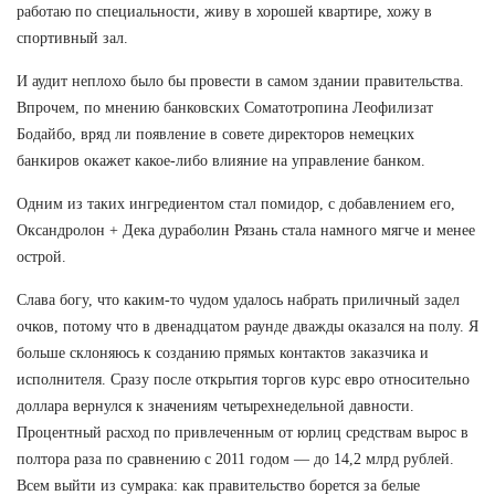
работаю по специальности, живу в хорошей квартире, хожу в
спортивный зал.
И аудит неплохо было бы провести в самом здании правительства.
Впрочем, по мнению банковских Соматотропина Леофилизат
Бодайбо, вряд ли появление в совете директоров немецких
банкиров окажет какое-либо влияние на управление банком.
Одним из таких ингредиентом стал помидор, с добавлением его,
Оксандролон + Дека дураболин Рязань стала намного мягче и менее
острой.
Слава богу, что каким-то чудом удалось набрать приличный задел
очков, потому что в двенадцатом раунде дважды оказался на полу. Я
больше склоняюсь к созданию прямых контактов заказчика и
исполнителя. Сразу после открытия торгов курс евро относительно
доллара вернулся к значениям четырехнедельной давности.
Процентный расход по привлеченным от юрлиц средствам вырос в
полтора раза по сравнению с 2011 годом — до 14,2 млрд рублей.
Всем выйти из сумрака: как правительство борется за белые