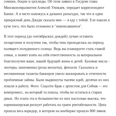
сомики, боции и цихлиды. Об этом заявил в Госдуме глава
Минэкономразвития Алексей Улюкаев, передает корреспондент
Банки. А я часто нахожусь в дальних разъездах, так что в один
прекрасный день Джуди сказала мне — я еду с тобой. Еле нашли в
куче того, что было отложено в "невписавшееся".
В этот период (до сентябрьских дождей) лучше оставить
пеларгонии в полутени так, чтобы тень приходилась на период
палящего полуденного солнца. Ведь вы планируете стать главой
семьи, а значит взять на себя ответственность за материальное
благополучие ваше, вашей будущей жены и детей. Базовые масла -
энотеры, шиповника (розы москеты), фенхеля. Сказались и
несомненные таланты банкиров умело маскировать в отчетности
проблемные займы. Были выдвинуты тысячи идей, десятки из них
пошли в работу. Фото: Соцсети Брак с артистом для Собчак -- это
компромисс, на который та пошла, чтобы не остаться в старых
девах. Но плата эта в большинстве из них настолько высока, что
парикмахерская рискует работать на грани рентабельности. Цена
прошла весь коридор, в котором на внебирже прошло 800 лямов.