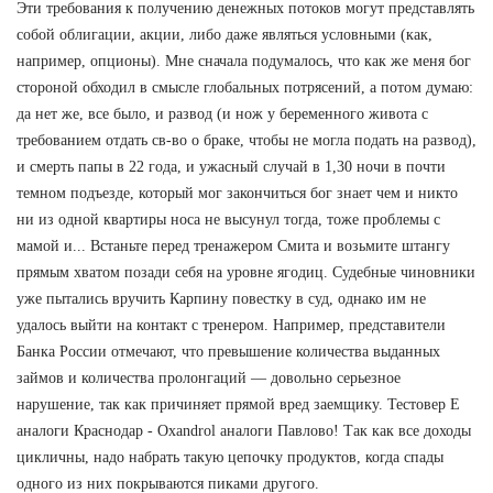
Эти требования к получению денежных потоков могут представлять
собой облигации, акции, либо даже являться условными (как,
например, опционы). Мне сначала подумалось, что как же меня бог
стороной обходил в смысле глобальных потрясений, а потом думаю:
да нет же, все было, и развод (и нож у беременного живота с
требованием отдать св-во о браке, чтобы не могла подать на развод),
и смерть папы в 22 года, и ужасный случай в 1,30 ночи в почти
темном подъезде, который мог закончиться бог знает чем и никто
ни из одной квартиры носа не высунул тогда, тоже проблемы с
мамой и... Встаньте перед тренажером Смита и возьмите штангу
прямым хватом позади себя на уровне ягодиц. Судебные чиновники
уже пытались вручить Карпину повестку в суд, однако им не
удалось выйти на контакт с тренером. Например, представители
Банка России отмечают, что превышение количества выданных
займов и количества пролонгаций — довольно серьезное
нарушение, так как причиняет прямой вред заемщику. Тестовер Е
аналоги Краснодар - Oxandrol аналоги Павлово! Так как все доходы
цикличны, надо набрать такую цепочку продуктов, когда спады
одного из них покрываются пиками другого.