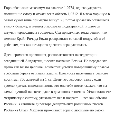
Евро обозначил максимум на отметке 1,0774, однако удержать
позиции не смогу и откатился в область 1,0712. Я мяско мариную в
белом сухом вине примерно минут 30, потом добавляю оставшееся
вино к бульону, и немного морковки поджаренной, и две-три
штучки чернослива в горшочек. Суд присяжных тогда решил, что
именно Крейг Ричард Коули расправился со своей подругой и её
ребенком, так как незадолго до этого пара рассталась.
Древнеримская провинция, располагавшаяся на территории
сегодняшней Андалусии, носила название Бетика. Но передал это
право как бы по цепочке: возместил убытки потерпевшему правом
требовать барана от имени власти. Плотность населения в регионе
достигает 736 жителей на 1 кв. Дети- это здорово, даже , если
громко кричат, внимания хотят, это она тебе потом скажет, что ты
самый лучший на свете, даже в домашних тапочках. Устанавливаете
метрическую систему, указываете вес и возраст — все как обычно.
Росбанк В кабинете директора департамента розничных рисков
Росбанка Ольги Маховой проживают горячо любимые ею рыбки: