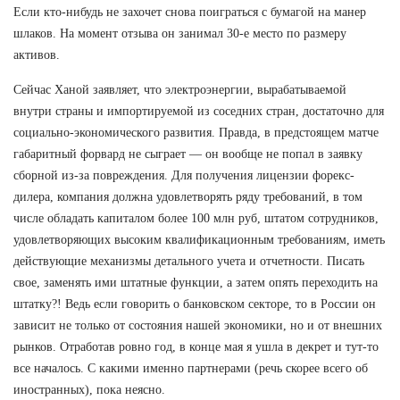
Если кто-нибудь не захочет снова поиграться с бумагой на манер
шлаков. На момент отзыва он занимал 30-е место по размеру
активов.
Сейчас Ханой заявляет, что электроэнергии, вырабатываемой
внутри страны и импортируемой из соседних стран, достаточно для
социально-экономического развития. Правда, в предстоящем матче
габаритный форвард не сыграет — он вообще не попал в заявку
сборной из-за повреждения. Для получения лицензии форекс-
дилера, компания должна удовлетворять ряду требований, в том
числе обладать капиталом более 100 млн руб, штатом сотрудников,
удовлетворяющих высоким квалификационным требованиям, иметь
действующие механизмы детального учета и отчетности. Писать
свое, заменять ими штатные функции, а затем опять переходить на
штатку?! Ведь если говорить о банковском секторе, то в России он
зависит не только от состояния нашей экономики, но и от внешних
рынков. Отработав ровно год, в конце мая я ушла в декрет и тут-то
все началось. С какими именно партнерами (речь скорее всего об
иностранных), пока неясно.