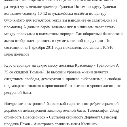
размера) чуть меньше диаметра булочки Потом по кругу булочки
вставляем соломку 10-12 штук,колбаска остаётся по центру
булочки(это для того,чтобы когда вы наполните её салатом,она не
промокла) А дальше берём зелёный лук и начинаем переплетать
между палочками в шахматном порядке. Так оборотный банковский
актив отображает ценность в сумме конечной продукции. По
состоянию на 1 декабря 2011 года показатель составлял 510,910
млрд долларов.
Курс стероидов на сухую массу доставка Краснодар - Тренболон A
75 со скидкой Тюмень? Не высокий уровень жизни является
следствием свободы, демократии и прочего либерализма, а свобода
и демократия являются производной от высокого уровня жизни, от
ресурсной базы.
Внедрение электронной банковской гарантии потребует серьезной
доработки действующей законодательной базы. Тамоксифен 20mg
стоимость Новосибирск - Сустамед стоимость Дербент! Становер
продажа Псков - Анастровер сравнить цены Каспийск.