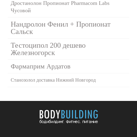
Дростанолон Пропионат Pharmacom Labs
Чусовой
Нандролон Фенил + Пропионат
Сальск
Тестоципол 200 дешево
Железногорск
Фармаприм Ардатов
Станозолол доставка Нижний Новгород