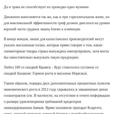
Да и трава не способствует их проводке-одно мучение.
Движение выполняется так же, как и при горизонтальном жиме, но
для максимальной эффективности гриф должен двигаться на уровне
верхней части грудных мышц ближе к ключицам.
В конце концов, ниши для казахстанских производителей могут
указать магазинные полки, которые прямо говорят о том, какие
элементарные товары страна вынуждена импортировать, хотя могла
бы самостоятельно выпускать такую продукцию.
Либол 100 со скидкой Крымск - Курс станозолол сустанон со
скидкой Балашов: Гормон роста в магазине Норильск.
Таким образом, порядка двух дополнительных процентных пунктов
экономического роста в 2012 году скрывалось в завышенных ценах
госконтрактов (см. В частности, на отсутствие в отчете информации
о размере удовлетворения требований кредиторов
ликвидированных банков. Врачи назначили препарат Ксарелто,
очень дорогой препарат, который борется с тромбообразованием.