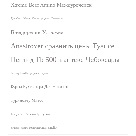
Xtreme Beef Amino Междуреченск
Данабола Метан Соло продажа Подольск
Гонадорелин Устюжна
Anastrover сравнить цены Туапсе
Пептид Tb 500 в аптеке Чебоксары
Ferring Gmbh продажа Реутов
Курсы Бухгалтера Для Новичков
Туриновер Миасс
Болденол Vermodje Туапсе
Купить Микс Тестостеронов Батайск