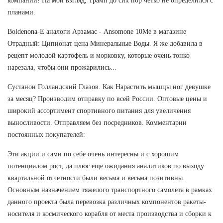
компаний! На мой взгляд, Трамп до сих пор четко не определился с
планами.
Boldenona-E аналоги Арзамас - Ansomone 10Me в магазине
Отрадный: Ципионат цена Минеральные Воды. Я же добавила в
рецепт молодой картофель и морковку, которые очень тонко
нарезала, чтобы они прожарились...
Сустанон Голландский Глазов. Как Нарастить мышцы ног девушке
за месяц? Производим отправку по всей России. Оптовые цены и
широкий ассортимент спортивного питания для увеличения
выносливости. Отправляем без посредников. Комментарии
постоянных покупателей:
Эти акции и сами по себе очень интересны и с хорошим
потенциалом рост, да плюс еще ожидания аналитиков по выходу
квартальной отчетности были весьма и весьма позитивны.
Основным назначением тяжелого транспортного самолета в рамках
данного проекта была перевозка различных компонентов ракеты-
носителя и космического корабля от места производства и сборки к