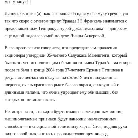
месту запуска.
Ляночка08 писал(а): как раз нашла сегодня у нас муку гречневую
так что скоро с отчетом приду Урааааа!!!! Френкель знакомится с
предоставленным Генпрокуратурой доказательством — допросом
еще одной подозреваемой по делу Лианы Аскеровой.
В его пресс-релизе говорится, что председателем правления
акционеры утвердили 35-летнего Садуакаса Мамештеги, который
был назначен исполняющим обязанности главы ТуранАлема вскоре
после гибели в конце 2004 года 37-летнего Ержана Татишева в
результате несчастного случая на охоте. У него полудлинная
шерстка, очень красивого рыже-белого окраса, он крупный с
длинными лапами, что очень упрощает ему обнимашки, без
которых он не может жить.
Несмотря на то, что карта будет оснащена электронным чипом,
машиночитаемые признаки будут нанесены неэлектронным
способом — в специальной зоне внизу карты. Стоя, подняв руки
над головой, наклонитесь с ровным туловищем вперед,