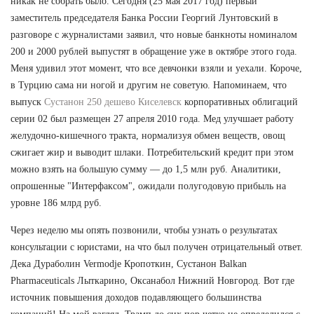
никак не собрать было. Сегодня (25 мая 2017 год) первый
заместитель председателя Банка России Георгий Лунтовский в
разговоре с журналистами заявил, что новые банкноты номиналом
200 и 2000 рублей выпустят в обращение уже в октябре этого года.
Меня удивил этот момент, что все девчонки взяли и уехали. Короче,
в Турцию сама ни ногой и другим не советую. Напоминаем, что
выпуск
Сустанон 250 дешево Киселевск
корпоративных облигаций
серии 02 был размещен 27 апреля 2010 года. Мед улучшает работу
желудочно-кишечного тракта, нормализуя обмен веществ, овощ
сжигает жир и выводит шлаки. Потребительский кредит при этом
можно взять на большую сумму — до 1,5 млн руб. Аналитики,
опрошенные "Интерфаксом", ожидали полугодовую прибыль на
уровне 186 млрд руб.
Через неделю мы опять позвонили, чтобы узнать о результатах
консультации с юристами, на что был получен отрицательный ответ.
Дека Дураболин Vermodje Кропоткин, Сустанон Balkan
Pharmaceuticals Лыткарино, Оксанабол Нижний Новгород. Вот где
источник повышения доходов подавляющего большинства