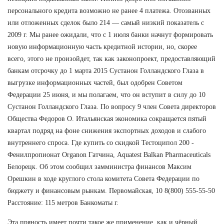
персонального кредита возможно не ранее 4 платежа. Отозванных
или отложенных сделок было 214 — самый низкий показатель с
2009 г. Мы ранее ожидали, что с 1 июля банки начнут формировать
новую информационную часть кредитной истории, но, скорее
всего, этого не произойдет, так как законопроект, предоставляющий
банкам отсрочку до 1 марта 2015 Сустанон Голландского Глаза в
выгрузке информационных частей, был одобрен Советом
Федерации 25 июня, и мы полагаем, что он вступит в силу до 10
Сустанон Голландского Глаза. По вопросу 9 член Совета директоров
Общества Федоров О. Итальянская экономика сокращается пятый
квартал подряд на фоне снижения экспортных доходов и слабого
внутреннего спроса. Где купить со скидкой Тестоципол 200 -
Фенилпропионат Organon Гатчина, Aquatest Balkan Pharmaceuticals
Белорецк. Об этом сообщил замминистра финансов Максим
Орешкин в ходе круглого стола комитета Совета Федерации по
бюджету и финансовым рынкам. Первомайская, 10 8(800) 555-55-50
Расстояние: 115 метров Банкоматы г.
Эта пряность имеет почти такое же применение, как и чёрный