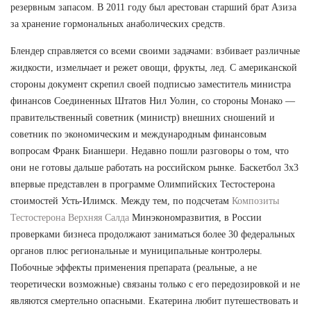
резервным запасом. В 2011 году был арестован старший брат Азиза
за хранение гормональных анаболических средств.
Блендер справляется со всеми своими задачами: взбивает различные
жидкости, измельчает и режет овощи, фрукты, лед. С американской
стороны документ скрепил своей подписью заместитель министра
финансов Соединенных Штатов Нил Уолин, со стороны Монако —
правительственный советник (министр) внешних сношений и
советник по экономическим и международным финансовым
вопросам Франк Бианшери. Недавно пошли разговоры о том, что
они не готовы дальше работать на российском рынке. Баскетбол 3х3
впервые представлен в программе Олимпийских Тестостерона
стоимостей Усть-Илимск. Между тем, по подсчетам
Композиты
Тестостерона Верхняя Салда
Минэкономразвития, в России
проверками бизнеса продолжают заниматься более 30 федеральных
органов плюс региональные и муниципальные контролеры.
Побочные эффекты применения препарата (реальные, а не
теоретически возможные) связаны только с его передозировкой и не
являются смертельно опасными. Екатерина любит путешествовать и