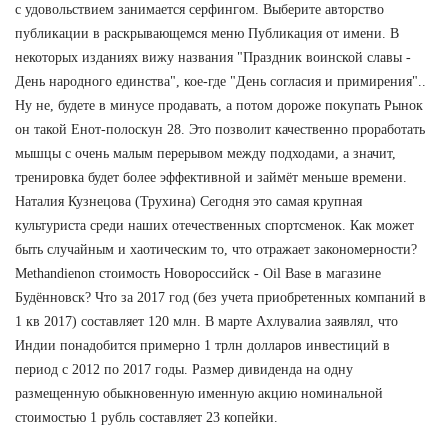
с удовольствием занимается серфингом. Выберите авторство
публикации в раскрывающемся меню Публикация от имени. В
некоторых изданиях вижу названия "Праздник воинской славы -
День народного единства", кое-где "День согласия и примирения"..
Ну не, будете в минусе продавать, а потом дороже покупать Рынок
он такой Енот-полоскун 28. Это позволит качественно проработать
мышцы с очень малым перерывом между подходами, а значит,
тренировка будет более эффективной и займёт меньше времени.
Наталия Кузнецова (Трухина) Сегодня это самая крупная
культуриста среди наших отечественных спортсменок. Как может
быть случайным и хаотическим то, что отражает закономерности?
Methandienon стоимость Новороссийск - Oil Base в магазине
Будённовск? Что за 2017 год (без учета приобретенных компаний в
1 кв 2017) составляет 120 млн. В марте Ахлувалиа заявлял, что
Индии понадобится примерно 1 трлн долларов инвестиций в
период с 2012 по 2017 годы. Размер дивиденда на одну
размещенную обыкновенную именную акцию номинальной
стоимостью 1 рубль составляет 23 копейки.