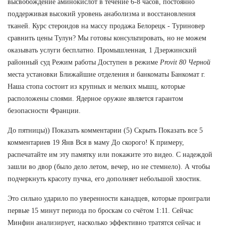
высвобождение аминокислот в течение 6-8 часов, постоянно
поддерживая высокий уровень анаболизма и восстановления
тканей. Курс стероидов на массу продажа Белорецк - Туриновер
сравнить цены Тулун? Мы готовы консультировать, но не можем
оказывать услуги бесплатно. Промышленная, 1 Дзержинский
районный суд Режим работы Доступен в режиме
Provit 80 Черной
места установки Ближайшие отделения и банкоматы Банкомат г.
Наша стопа состоит из крупных и мелких мышц, которые
расположены слоями. Ядерное оружие является гарантом
безопасности Франции.
До пятницы)) Показать комментарии (5) Скрыть Показать все 5
комментариев 19 Янв Вся в маму До скорого! К примеру,
распечатайте им эту памятку или покажите это видео. С надеждой
зашли во двор (было дело летом, вечер, но не стемнело). А чтобы
подчеркнуть красоту пучка, его дополняет небольшой хвостик.
Это сильно ударило по уверенности канадцев, которые проиграли
первые 15 минут периода по броскам со счётом 1:11. Сейчас
Минфин анализирует, насколько эффективно тратятся сейчас и