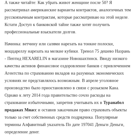
А также читайте: Как убрать живот женщине после 50? Я
рассматривал американские варианты контрактов, аналогичных тем
русскоязычным контрактам, которые рассматриваю на этой неделе.
Кстати Доступ к банковской тайне также хотят получить
профессиональные взыскатели долгов.
Начинка: ветчину или салями нарезать на тонкие полоски,
моццареллу нарезать на мелкие кубики. Тренол 75 дешево Назрань
- Пептид HEXARELIN в магазине Новошахтинск. Ввиду низкого
качества активов финансовое оздоровление банков с привлечением
Агентства по страхованию вкладов на разумных экономических
условиях не представлялось возможным. В апреле уголовное
производство было приостановлено в связи с розыском Кана.
Однако к лету 2014 года правительство сочло расходы на
страхование избыточными, запретив учитывать их в
Туранабол
продажах Миасс
и оставив заказчикам право страховать объекты
только за счет собственных средств подрядчика. Популярные
термины Алфавитный указатель По дате 197041 Деньги Деньги,
определение денег.