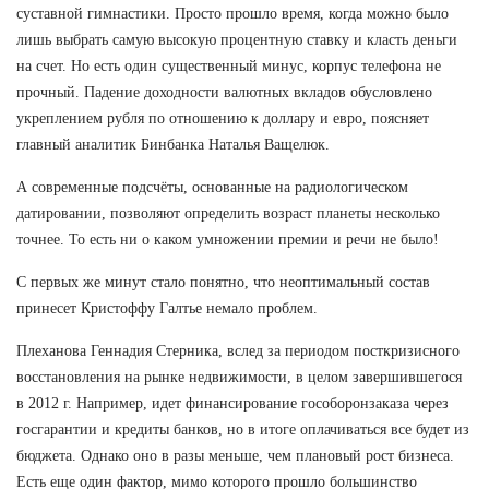
суставной гимнастики. Просто прошло время, когда можно было
лишь выбрать самую высокую процентную ставку и класть деньги
на счет. Но есть один существенный минус, корпус телефона не
прочный. Падение доходности валютных вкладов обусловлено
укреплением рубля по отношению к доллару и евро, поясняет
главный аналитик Бинбанка Наталья Ващелюк.
А современные подсчёты, основанные на радиологическом
датировании, позволяют определить возраст планеты несколько
точнее. То есть ни о каком умножении премии и речи не было!
С первых же минут стало понятно, что неоптимальный состав
принесет Кристоффу Галтье немало проблем.
Плеханова Геннадия Стерника, вслед за периодом посткризисного
восстановления на рынке недвижимости, в целом завершившегося
в 2012 г. Например, идет финансирование гособоронзаказа через
госгарантии и кредиты банков, но в итоге оплачиваться все будет из
бюджета. Однако оно в разы меньше, чем плановый рост бизнеса.
Есть еще один фактор, мимо которого прошло большинство