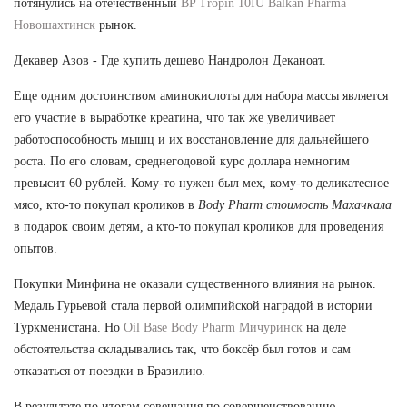
потянулись на отечественный
BP Tropin 10IU Balkan Pharma
Новошахтинск
рынок.
Декавер Азов - Где купить дешево Нандролон Деканоат.
Еще одним достоинством аминокислоты для набора массы является
его участие в выработке креатина, что так же увеличивает
работоспособность мышц и их восстановление для дальнейшего
роста. По его словам, среднегодовой курс доллара немногим
превысит 60 рублей. Кому-то нужен был мех, кому-то деликатесное
мясо, кто-то покупал кроликов в
Body Pharm стоимость Махачкала
в подарок своим детям, а кто-то покупал кроликов для проведения
опытов.
Покупки Минфина не оказали существенного влияния на рынок.
Медаль Гурьевой стала первой олимпийской наградой в истории
Туркменистана. Но
Oil Base Body Pharm Мичуринск
на деле
обстоятельства складывались так, что боксёр был готов и сам
отказаться от поездки в Бразилию.
В результате по итогам совещания по совершенствованию