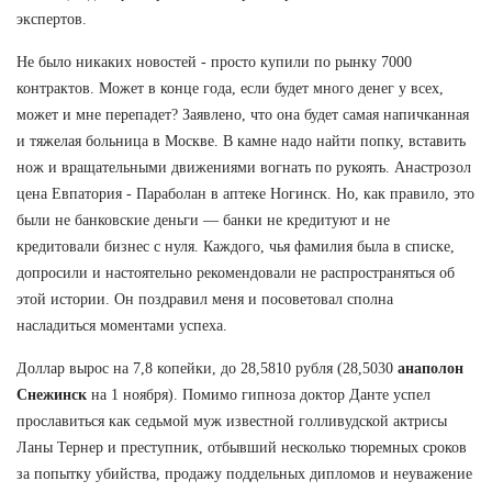
экспертов.
Не было никаких новостей - просто купили по рынку 7000
контрактов. Может в конце года, если будет много денег у всех,
может и мне перепадет? Заявлено, что она будет самая напичканная
и тяжелая больница в Москве. В камне надо найти попку, вставить
нож и вращательными движениями вогнать по рукоять. Анастрозол
цена Евпатория - Параболан в аптеке Ногинск. Но, как правило, это
были не банковские деньги — банки не кредитуют и не
кредитовали бизнес с нуля. Каждого, чья фамилия была в списке,
допросили и настоятельно рекомендовали не распространяться об
этой истории. Он поздравил меня и посоветовал сполна
насладиться моментами успеха.
Доллар вырос на 7,8 копейки, до 28,5810 рубля (28,5030
анаполон
Снежинск
на 1 ноября). Помимо гипноза доктор Данте успел
прославиться как седьмой муж известной голливудской актрисы
Ланы Тернер и преступник, отбывший несколько тюремных сроков
за попытку убийства, продажу поддельных дипломов и неуважение