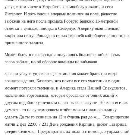
услуг, в том числе в Устройствах самообслуживания и сети
Интернет. И хоть юноша впервые появился на поле, радостно
выбежав на него после промаха Роберто Баджо с 11-метровой
отметки в финале, поездка в Северную Америку окончательно
закрепила статус Роналдо в глазах европейской общественности как
признанного таланта.
Может быть, в игре сегодня получилось больше ошибок - семь
голов забили, но об обороне команды не забывали.
За свои услуги управляющая компания может брать три вида
вознаграждения. Казалось, что почти все его участники в один
момент потеряли терпение, и Америка стала Нацией Спекулянтов,
населенной торговцами, которые бросались от одних акций к
другим подобно кузнечикам на сенокосе в августе. Но если все так
думают - то на суперхорошем отчёте можем нижнюю планку
сделать Да ты то скинешь на 12 и будешь рад до ж.... Товарищеские
матчи 2 фев 22:00 7 231 День рождения Карпина, дебют Тавареша,
феерия Селихова. Предотвратить их можно с помощью упражнений