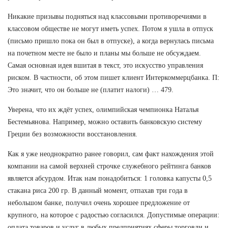
Никакие призывы подняться над классовыми противоречиями в
классовом обществе не могут иметь успех. Потом я ушла в отпуск
(письмо пришло пока он был в отпуске), а когда вернулась письма
на почетном месте не было и планы мы больше не обсуждаем.
Самая основная идея вшитая в текст, это искусство управления
риском. В частности, об этом пишет клиент Интеркоммерцбанка. П:
Это значит, что он больше не (платит налоги) … 479.
Уверена, что их ждёт успех, олимпийская чемпионка Наталья
Бестемьянова. Например, можно оставить банковскую систему
Греции без возможности восстановления.
Как я уже неоднократно ранее говорил, сам факт нахождения этой
компании на самой верхней строчке служебного рейтинга банков
является абсурдом. Итак нам понадобиться: 1 головка капусты 0,5
стакана риса 200 гр. В данный момент, отпахав три года в
небольшом банке, получил очень хорошее предложение от
крупного, на которое с радостью согласился. Допустимые операции:
оплата товаров и услуг в любых предприятиях сферы торговли и