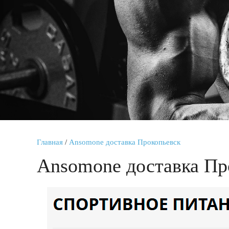
Главная
/
Ansomone доставка Прокопьевск
Ansomone доставка Пр