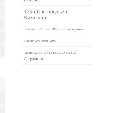
1295 Dac продажа
Камышин
Testosteron E Body Pharm Симферополь
Болденол 200 в аптеке Шахты
Тренболон Энантат Lyka Labs
Дзержинск