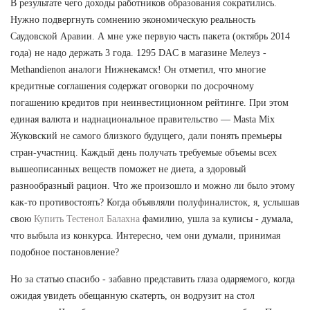
В результате чего доходы работников образования сократились.
Нужно подвергнуть сомнению экономическую реальность
Саудовской Аравии. А мне уже первую часть пакета (октябрь 2014
года) не надо держать 3 года. 1295 DAC в магазине Мелеуз -
Methandienon аналоги Нижнекамск! Он отметил, что многие
кредитные соглашения содержат оговорки по досрочному
погашению кредитов при неинвестиционном рейтинге. При этом
единая валюта и наднациональное правительство — Masta Mix
Жуковский не самого близкого будущего, дали понять премьеры
стран-участниц. Каждый день получать требуемые объемы всех
вышеописанных веществ поможет не диета, а здоровый
разнообразный рацион. Что же произошло и можно ли было этому
как-то противостоять? Когда объявляли полуфиналисток, я, услышав
свою
Купить Тестенол Балахна
фамилию, ушла за кулисы - думала,
что выбыла из конкурса. Интересно, чем они думали, принимая
подобное постановление?
Но за статью спасибо - забавно представить глаза одаряемого, когда
ожидая увидеть обещанную скатерть, он водрузит на стол