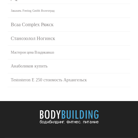
Заказать Ferring Gmbh Волгоград
Bcaa Complex Ряжск
Станозолол Ногинск
Мастерон цена Владикавказ
Анаболиков купить
Testosteron E 250 стоимость Архангельск