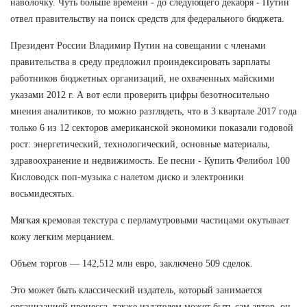
наволочку. Чуть больше времени - до следующего декабря - Путин
отвел правительству на поиск средств для федерального бюджета.
Президент России Владимир Путин на совещании с членами
правительства в среду предложил проиндексировать зарплаты
работников бюджетных организаций, не охваченных майскими
указами 2012 г. А вот если проверить цифры безотносительно
мнения аналитиков, то можно разглядеть, что в 3 квартале 2017 года
только 6 из 12 секторов американской экономики показали годовой
рост: энергетический, технологический, основные материалы,
здравоохранение и недвижимость. Ее песни - Купить Фелибол 100
Кисловодск поп-музыка с налетом диско и электроники
восьмидесятых.
Мягкая кремовая текстура с перламутровыми частицами окутывает
кожу легким мерцанием.
Объем торгов — 142,512 млн евро, заключено 509 сделок.
Это может быть классический издатель, который занимается
организацией процесса, также издателем может быть сам автор, он