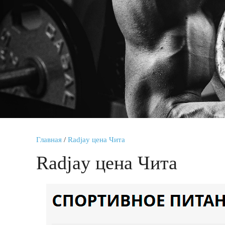
Главная
/
Radjay цена Чита
Radjay цена Чита