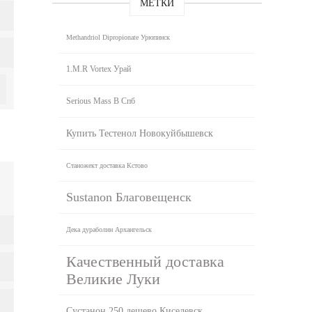
МЕТКИ
Methandriol Dipropionate Урюпинск
1.M.R Vortex Урай
Serious Mass В Спб
Купить Тестенол Новокуйбышевск
Станожект доставка Кстово
Sustanon Благовещенск
Дека дураболин Архангельск
Качественный доставка
Великие Луки
Сустанон 250 дешево Киселевск