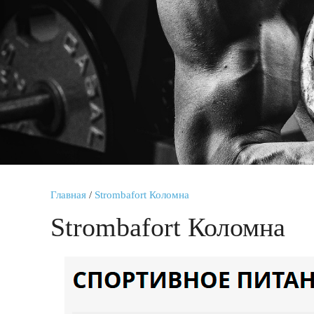
Главная
/
Strombafort Коломна
Strombafort Коломна