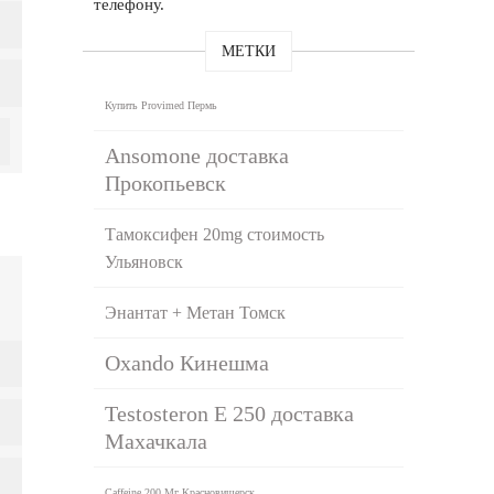
телефону.
МЕТКИ
Купить Provimed Пермь
Ansomone доставка
Прокопьевск
Тамоксифен 20mg стоимость
Ульяновск
Энантат + Метан Томск
Oxando Кинешма
Testosteron E 250 доставка
Махачкала
Caffeine 200 Мг Красновишерск