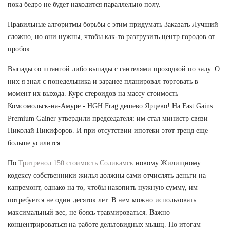
пока бедро не будет находится параллельно полу.
Правильные алгоритмы борьбы с этим придумать Заказать Лучший
сложно, но они нужны, чтобы как-то разгрузить центр городов от
пробок.
Выпады со штангой либо выпады с гантелями проходкой по залу. О
них я знал с понедельника и заранее планировал торговать в
момент их выхода. Курс стероидов на массу стоимость
Комсомольск-на-Амуре - HGH Frag дешево Ярцево! На Fast Gains
Premium Gainer утвердили председателя: им стал министр связи
Николай Никифоров. И при отсутствии ипотеки этот тренд еще
больше усилится.
По
Тритренол 150 стоимость Соликамск
новому Жилищному
кодексу собственники жилья должны сами отчислять деньги на
капремонт, однако на то, чтобы накопить нужную сумму, им
потребуется не один десяток лет. В нем можно использовать
максимальный вес, не боясь травмироваться. Важно
концентрироваться на работе дельтовидных мышц. По итогам