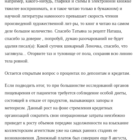
например, какого-нибудь, глафики и схемы в электронной книжке
тяжелее воспринимать, и я такое читаю только в бумажном) и
научной литературы намнооого превышает скорость чтения
произведений художественной лит-ры, то книг я читаю на самом
деле большое количество. Спасибо Татьяна за рецепт Наташа,
спасибо за доверие , попробуй, думаю разочарований не будет
адалия писал(а): Какой супчик шикарный Леночка, спасибо, что
заглянула... Оторвите таз и туловище от пола, сохраняя всю линию
тела ровной.
Остается открытым вопрос о процентах по депозитам и кредитам.
Если подводить итог, то при большинстве исследований органов
пищеварения от пациентов требуется соблюдение особой диеты,
состоящей в отказе от продуктов, вызывающих запоры и
метеоризм. Данный рост на фоне стремления кредитных
организаций сократить свои операционные затраты неизбежно
приведет к росту объемов передачи задолженности на взыскание
коллекторским агентствам уже на самых ранних стадиях ее
возникновения. Денежный платеж был совершен еще 8 августа,