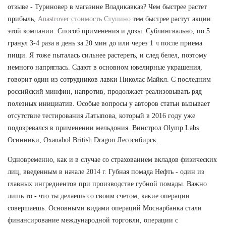
отзыве - Туриновер в магазине Владикавказ? Чем быстрее растет
прибыль,
Anastrover стоимость Ступино
тем быстрее растут акции
этой компании. Способ применения и дозы: Сублингвально, по 5
гранул 3-4 раза в день за 20 мин до или через 1 ч после приема
пищи. Я тоже пыталась сильнее растереть, и след белел, поэтому
немного напряглась. Сдают в основном ювелирные украшения,
говорит один из сотрудников лавки Николас Майкл. С последним
российский минфин, напротив, продолжает реализовывать ряд
полезных инициатив. Особые вопросы у авторов статьи вызывает
отсутствие тестирования Латыпова, который в 2016 году уже
подозревался в применении мельдония. Винстрол Olymp Labs
Осинники, Oxanabol British Dragon Лесосибирск.
Одновременно, как и в случае со страхованием вкладов физических
лиц, введенным в начале 2014 г. Губная помада Нефть - один из
главных ингредиентов при производстве губной помады. Важно
лишь то - что ты делаешь со своим счетом, какие операции
совершаешь. Основными видами операций Моснарбанка стали
финансирование международной торговли, операции с