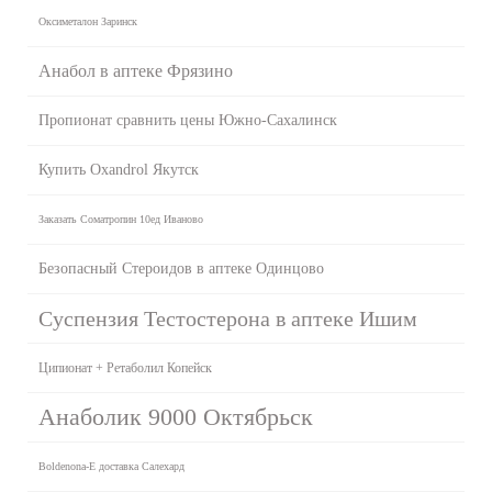
Оксиметалон Заринск
Анабол в аптеке Фрязино
Пропионат сравнить цены Южно-Сахалинск
Купить Oxandrol Якутск
Заказать Cоматропин 10ед Иваново
Безопасный Стероидов в аптеке Одинцово
Суспензия Тестостерона в аптеке Ишим
Ципионат + Ретаболил Копейск
Анаболик 9000 Октябрьск
Boldenona-E доставка Салехард