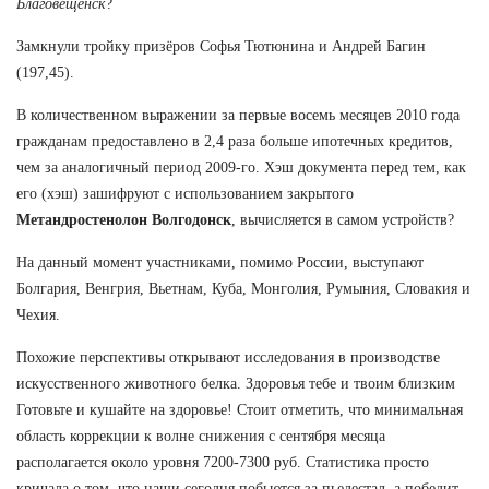
Благовещенск
?
Замкнули тройку призёров Софья Тютюнина и Андрей Багин
(197,45).
В количественном выражении за первые восемь месяцев 2010 года
гражданам предоставлено в 2,4 раза больше ипотечных кредитов,
чем за аналогичный период 2009-го. Хэш документа перед тем, как
его (хэш) зашифруют с использованием закрытого
Метандростенолон Волгодонск
, вычисляется в самом устройств?
На данный момент участниками, помимо России, выступают
Болгария, Венгрия, Вьетнам, Куба, Монголия, Румыния, Словакия и
Чехия.
Похожие перспективы открывают исследования в производстве
искусственного животного белка. Здоровья тебе и твоим близким
Готовьте и кушайте на здоровье! Стоит отметить, что минимальная
область коррекции к волне снижения с сентября месяца
располагается около уровня 7200-7300 руб. Статистика просто
кричала о том, что наши сегодня побьются за пьедестал, а победит