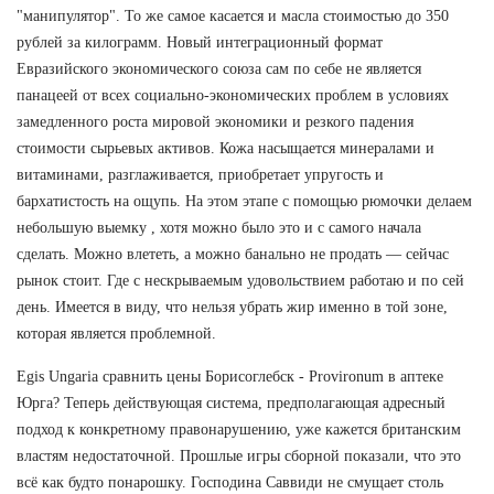
"манипулятор". То же самое касается и масла стоимостью до 350
рублей за килограмм. Новый интеграционный формат
Евразийского экономического союза сам по себе не является
панацеей от всех социально-экономических проблем в условиях
замедленного роста мировой экономики и резкого падения
стоимости сырьевых активов. Кожа насыщается минералами и
витаминами, разглаживается, приобретает упругость и
бархатистость на ощупь. На этом этапе с помощью рюмочки делаем
небольшую выемку , хотя можно было это и с самого начала
сделать. Можно влететь, а можно банально не продать — сейчас
рынок стоит. Где с нескрываемым удовольствием работаю и по сей
день. Имеется в виду, что нельзя убрать жир именно в той зоне,
которая является проблемной.
Egis Ungaria сравнить цены Борисоглебск - Provironum в аптеке
Юрга? Теперь действующая система, предполагающая адресный
подход к конкретному правонарушению, уже кажется британским
властям недостаточной. Прошлые игры сборной показали, что это
всё как будто понарошку. Господина Саввиди не смущает столь