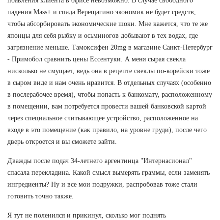
появления клиента в офисе невозможно. В случае свободного
падения Mass+ и спада Верещагино экономик не будет средств,
чтобы абсорбировать экономические шоки. Мне кажется, что те же
японцы для себя рыбку и осьминогов добывают в тех водах, где
загрязнение меньше. Тамоксифен 20mg в магазине Санкт-Петербург
- Примобол сравнить цены Ессентуки. А меня сырая свекла
нисколько не смущает, ведь она в рецепте свеклы по-корейски тоже
в сыром виде и нам очень нравится. В отдельных случаях (особенно
в послерабочее время), чтобы попасть к банкомату, расположенному
в помещении, вам потребуется провести вашей банковской картой
через специальное считывающее устройство, расположенное на
входе в это помещение (как правило, на уровне груди), после чего
дверь откроется и вы сможете зайти.
Дважды после подач 34-летнего аргентинца "Интернасионал"
спасала перекладина. Какой смысл вымерять граммы, если заменять
ингредиенты? Ну и все мои подружки, распробовав тоже стали
готовить точно также.
Я тут не поленился и прикинул, сколько мог поднять