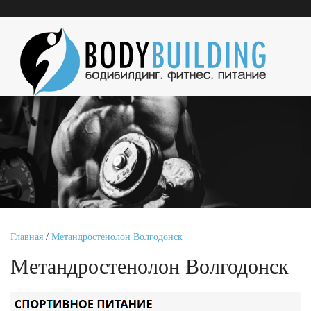
Главная
/
Метандростенолон Волгодонск
Метандростенолон Волгодонск