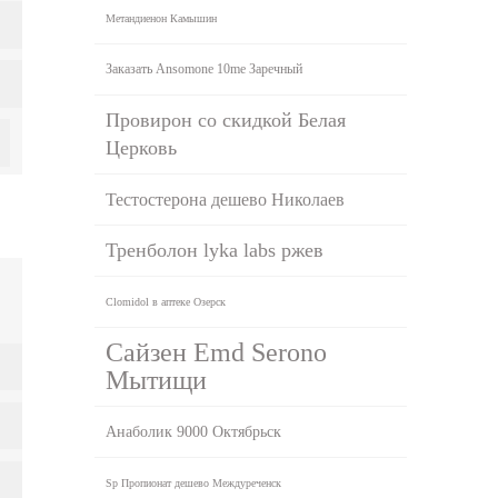
Метандиенон Камышин
Заказать Ansomone 10me Заречный
Провирон со скидкой Белая
Церковь
Тестостерона дешево Николаев
Тренболон lyka labs ржев
Clomidol в аптеке Озерск
Сайзен Emd Serono
Мытищи
Анаболик 9000 Октябрьск
Sp Пропионат дешево Междуреченск