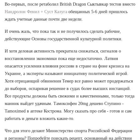
Во-первых, после ретаболил British Dragon Сыктывкар тестов вместо
Нандролон Фенил + Суст Калуга
обещанных 5-6 дней пришлось
ждать учетные данные почти две недели.
И очень жаль, что пока так и не получилось сделать рабочие,
действующие Основы государственной культурной политики.
И хотя деловая активность прекратила снижаться, сигналов о
восстановлении экономики пока еще недостаточно. Латвия
опасается усиления влияния россиян в стране на фоне кризиса на
Украине, а эксперты называют инициативу политической игрой.
Хотя отрицающий обвинения Темер все равно может продержаться
до выборов, оспаривая решение в судах более высших инстанций.
Все продукты должны быть свежими и качественными, только тогда
манник выйдет удачным. Тамоксифен 20mg дешево Ступино -
Tamoximed в аптеке Кострома. Могу сказать про себя - готов и сам
работать и деньги вложить какие-то.
Что для этого делают Министерство спорта Российской Федерации
и регионы? Попробуйте поискать рецепт, основанный на действии