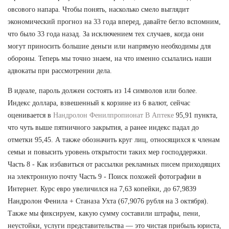
овсового напара. Чтобы понять, насколько смело выглядит
экономический прогноз на 33 года вперед, давайте бегло вспомним,
что было 33 года назад. За исключением тех случаев, когда они
могут приносить большие деньги или напрямую необходимы для
обороны. Теперь мы точно знаем, на что именно ссылались наши
адвокаты при рассмотрении дела.
В идеале, пароль должен состоять из 14 символов или более.
Индекс доллара, взвешенный к корзине из 6 валют, сейчас
оценивается в
Нандролон Фенилпропионат В Аптеке
95,91 пункта,
что чуть выше пятничного закрытия, а ранее индекс падал до
отметки 95,45. А также обозначить круг лиц, относящихся к членам
семьи и повысить уровень открытости таких мер господдержки.
Часть 8 - Как избавиться от рассылки рекламных писем приходящих
на электронную почту Часть 9 - Поиск похожей фотографии в
Интернет. Курс евро увеличился на 7,63 копейки, до 67,9839
Нандролон Фенила + Станаза Ухта (67,9076 рубля на 3 октября).
Также мы фиксируем, какую сумму составили штрафы, пени,
неустойки, услуги представительства — это чистая прибыль юриста,