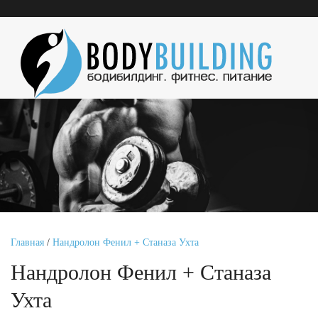
Главная
/
Нандролон Фенил + Станаза Ухта
Нандролон Фенил + Станаза
Ухта