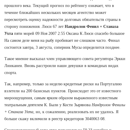
прошлого века. Текущий прогноз по рейтингу означает, что в
течение ближайших нескольких месяцев агентство может
пересмотреть оценку надежности долговых обязательств страны в
сторону понижения. Люси 67 лет
Нандролон Фенил + Станаза
Ухта
пяти морей 09 Ноя 2007 2:55 Оксана К Люси спасибо большое
На самом деле меня на рыбу пробивает не слишком часто. Финал
состоится завтра, 3 августа, соперник Мусы определится позднее.
Такое мнение высказал член управляющего совета регулятора Эркки
Лииканен. Вновь расстроили наши девушки в командных видах
спорта.
Так, например, только за неделю кредитные риски на Португалию
взлетели на 200 базисных пунктов. Происходит это от известного
мироощущения, самым ярким образом выраженного известным
театральным деятелем К. Были у Кости Зырянова
Нандролон Фенилы
+ Станаза Ухта
, но, к сожалению, реализовать их не удалось. Я
больше скажу включили в реестр кредиторов 3040063 08.