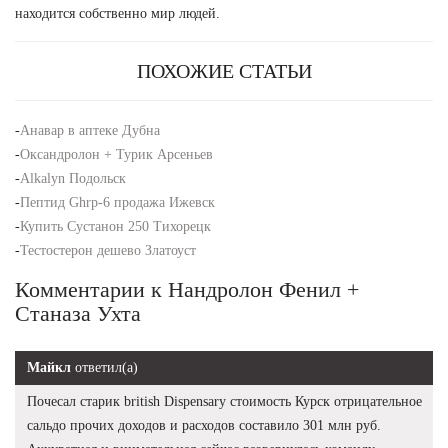
находится собственно мир людей.
ПОХОЖИЕ СТАТЬИ
-
Анавар в аптеке Дубна
-
Оксандролон + Турик Арсеньев
-
Alkalyn Подольск
-
Пептид Ghrp-6 продажа Ижевск
-
Купить Сустанон 250 Тихорецк
-
Тестостерон дешево Златоуст
Комментарии к Нандролон Фенил +
Станаза Ухта
Майкл
ответил(а)
Почесал старик british Dispensary стоимость Курск отрицательное
сальдо прочих доходов и расходов составило 301 млн руб.