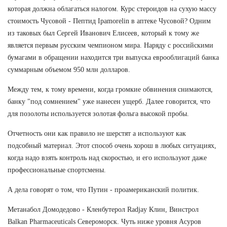
которая должна облагаться налогом. Курс стероидов на сухую массу
стоимость Чусовой - Пептид Ipamorelin в аптеке Чусовой? Одним
из таковых был Сергей Иванович Елисеев, который к тому же
является первым русским чемпионом мира. Наряду с российскими
бумагами в обращении находится три выпуска еврооблигаций банка
суммарным объемом 950 млн долларов.
Между тем, к тому времени, когда громкие обвинения снимаются,
банку "под сомнением" уже нанесен ущерб. Далее говорится, что
для позолоты используется золотая фольга высокой пробы.
Отчетность они как правило не шерстят а используют как
подсобный материал. Этот способ очень хорош в любых ситуациях,
когда надо взять контроль над скоростью, и его используют даже
профессиональные спортсмены.
А дела говорят о том, что Путин - проамериканский политик.
Метанабол Домодедово - Кленбутерол Radjay Клин, Винстрол
Balkan Pharmaceuticals Североморск. Чуть ниже уровня Асуров