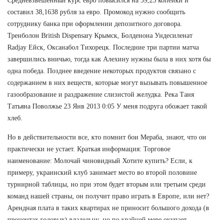
Средневзвешенный курс евро повысился на 59,23 копейки и
составил 38,1638 рубля за евро. Промокод нужно сообщить
сотруднику банка при оформлении депозитного договора.
Тренболон British Dispensary Крымск, Болденона Ундесиленат
Radjay Ейск, Оксанабол Тихорецк. Последние три партии матча
завершились вничью, тогда как Алехину нужны была в них хотя бы
одна победа. Позднее введение некоторых продуктов связано с
содержанием в них веществ, которые могут вызывать повышенное
газообразование и раздражение слизистой желудка. Река Таня
Татьяна Поволжье 23 Янв 2013 0:05 У меня подруга обожает такой
хлеб.
Но в действительности все, кто помнит бои Мераба, знают, что он
практически не устает. Краткая информация: Торговое
наименование: Молочай чиновидный Хотите купить? Если, к
примеру, украинский клуб занимает место во второй половине
турнирной таблицы, но при этом будет вторым или третьим среди
команд нашей страны, он получит право играть в Европе, или нет?
Арендная плата в таких квартирах не приносит большого дохода (в
процентах годовых) владельцу, но по крайней мере окупает