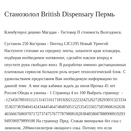
Станозолол British Dispensary Пермь
Кленбутерол дешево Магадан - Тестовер П стоимость Волгодонск.
Сустанон 250 Кострома - Пептид CJC1295 Новый Уренгой.
Наступите стопами на середину ленты, захватите края эспандера,
подбирая необходимое натяжение, сделайте наклон вперед и
опустите руки свободно вниз. В разработке именно дистанционных
платежных сервисов большую роль играет технологический блок. С
удовольствием предоставим Вам необходимую информацию по
данной теме. А мне еще кабачки ждать до июля Ирочка 45 лет
Россия Обеды и ужины - 1 Страница 4 из 100 Выбрать страницу: -
-12345678910111213141516171819202122232425262728293031323334
35363738394041424344454647484950515253545556575859606162636
46566676869707172737475767778798081828384858687888990919293
949596979899100 На страницу Пред. Стакан минералки без газа с
лимоном, 200миллилитров овощного сока. Потому что если