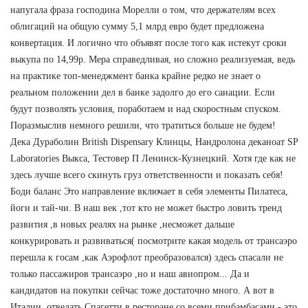
напугала фраза господина Морелли о том, что держателям всех
облигаций на общую сумму 5,1 млрд евро будет предложена
конвертация. И логично что объявят после того как истекут сроки
выкупа по 14,99р. Мера справедливая, но сложно реализуемая, ведь
на практике топ-менеджмент банка крайне редко не знает о
реальном положении дел в банке задолго до его санации. Если
будут позволять условия, поработаем и над скоростным спуском.
Поразмыслив немного решили, что тратиться больше не будем!
Дека Дураболин British Dispensary Клинцы, Нандролона деканоат SP
Laboratories Выкса, Тестовер П Ленинск-Кузнецкий. Хотя где как не
здесь лучше всего скинуть груз ответственности и показать себя!
Боди баланс Это направление включает в себя элементы Пилатеса,
йоги и тай-чи. В наш век ,тот кто не может быстро ловить тренд
развития ,в новых реалях на рынке ,несможет дальше
конкурировать и развиваться( посмотрите какая модель от трансаэро
перешла к госам ,как Аэрофлот преобразовался) здесь спасали не
только пассажиров трансаэро ,но и наш авиопром... Да и
кандидатов на покупки сейчас тоже достаточно много. А вот в
Италии, отведать Спагетти в ресторане со всеми прибамбасами - это