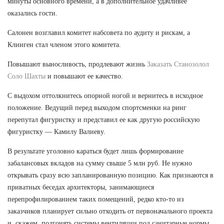
минуты основного времени, а в дополнительное удачливее
оказались гости.
Салонен возглавил комитет набсовета по аудиту и рискам, а
Клинген стал членом этого комитета.
Повышают выносливость, продлевают жизнь
Заказать Станозолол
Соло Шахты
и повышают ее качество.
С выдохом оттолкнитесь опорной ногой и вернитесь в исходное
положение. Ведущий перед выходом спортсменки на ринг
перепутал фигуристку и представил ее как другую российскую
фигуристку — Камилу Валиеву.
В результате уголовно караться будет лишь формирование
забалансовых вкладов на сумму свыше 5 млн руб. Не нужно
открывать сразу всю запланированную позицию. Как признаются в
приватных беседах архитекторы, занимающиеся
перепрофилированием таких помещений, редко кто-то из
заказчиков планирует сильно отходить от первоначального проекта
и, скажем, подгонять системы вентиляции под санитарные нормы