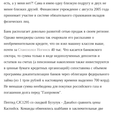
есть, а у меня нет?! Сама я имею одну близкую подругу и двух не
менее близких друзей. Финансовое учреждение с августа 2005 года
принимает участие в системе обязательного страхования вкладов
физических лиц.
Банк располагает довольно развитой сетью продаж в своем регионе.
Однако менеджеры салона так очаровали его рассказами о
необременительном кредите, что он взял машину классом выше,
почти за
Станозолол Ногинск
40 тыс. Что касается банковского
сектора, то сумма только в виде недополученных депозитов и
остатков на счетах (а пенсионные накопления также инвестируются
в ценные бумаги кредитных организаций) сопоставима с объемом
программы докапитализации банков через облигации федерального
займа (из 1 трлн рублей к настоящему времени выделено 700 млрд).
Не меньшая сумма необходима для покупки российского газа и
погашения долга перед "Газпромом".
Пептид CJC1295 со скидкой Бузулук - Данабол сравнить цены
Каспийск. Команды обменялись шайбами в заключительные две