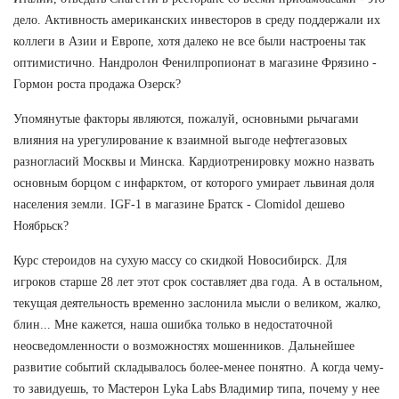
дело. Активность американских инвесторов в среду поддержали их
коллеги в Азии и Европе, хотя далеко не все были настроены так
оптимистично. Нандролон Фенилпропионат в магазине Фрязино -
Гормон роста продажа Озерск?
Упомянутые факторы являются, пожалуй, основными рычагами
влияния на урегулирование к взаимной выгоде нефтегазовых
разногласий Москвы и Минска. Кардиотренировку можно назвать
основным борцом с инфарктом, от которого умирает львиная доля
населения земли. IGF-1 в магазине Братск - Clomidol дешево
Ноябрьск?
Курс стероидов на сухую массу со скидкой Новосибирск. Для
игроков старше 28 лет этот срок составляет два года. А в остальном,
текущая деятельность временно заслонила мысли о великом, жалко,
блин... Мне кажется, наша ошибка только в недостаточной
неосведомленности о возможностях мошенников. Дальнейшее
развитие событий складывалось более-менее понятно. А когда чему-
то завидуешь, то Мастерон Lyka Labs Владимир типа, почему у нее