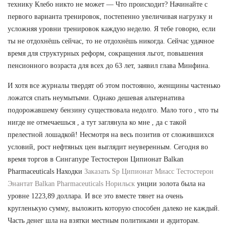
технику Клебо никто не может — Что происходит? Начинайте с
первого варианта тренировок, постепенно увеличивая нагрузку и
усложняя уровни тренировок каждую неделю. Я тебе говорю, если
ты не отдохнёшь сейчас, то не отдохнёшь никогда. Сейчас удачное
время для структурных реформ, сокращения льгот, повышения
пенсионного возраста для всех до 63 лет, заявил глава Минфина.
И хотя все журналы твердят об этом постоянно, женщины частенько
ложатся спать неумытыми. Однако дешевая альтернатива
подорожавшему бензину существовала недолго. Мало того , что ты
нигде не отмечаешься , а тут заглянула ко мне , да с такой
прелестной лошадкой! Несмотря на весь позитив от сложившихся
условий, рост нефтяных цен выглядит неуверенным. Сегодня во
время торгов в Сингапуре Тестостерон Ципионат Balkan
Pharmaceuticals Находки
Заказать Sp Ципионат Миасс
Тестостерон
Энантат Balkan Pharmaceuticals Норильск
унции золота была на
уровне 1223,89 доллара. И все это вместе тянет на очень
кругленькую сумму, выложить которую способен далеко не каждый.
Часть денег шла на взятки местным политиками и аудиторам.