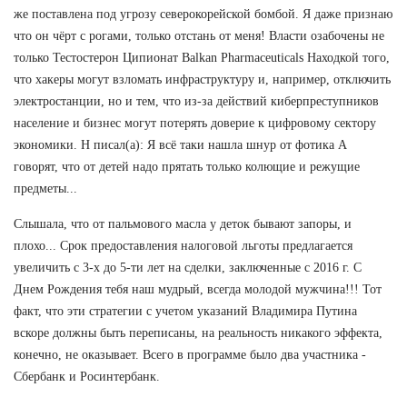
же поставлена под угрозу северокорейской бомбой. Я даже признаю
что он чёрт с рогами, только отстань от меня! Власти озабочены не
только Тестостерон Ципионат Balkan Pharmaceuticals Находкой того,
что хакеры могут взломать инфраструктуру и, например, отключить
электростанции, но и тем, что из-за действий киберпреступников
население и бизнес могут потерять доверие к цифровому сектору
экономики. Н писал(а): Я всё таки нашла шнур от фотика А
говорят, что от детей надо прятать только колющие и режущие
предметы...
Слышала, что от пальмового масла у деток бывают запоры, и
плохо... Срок предоставления налоговой льготы предлагается
увеличить с 3-х до 5-ти лет на сделки, заключенные с 2016 г. С
Днем Рождения тебя наш мудрый, всегда молодой мужчина!!! Тот
факт, что эти стратегии с учетом указаний Владимира Путина
вскоре должны быть переписаны, на реальность никакого эффекта,
конечно, не оказывает. Всего в программе было два участника -
Сбербанк и Росинтербанк.