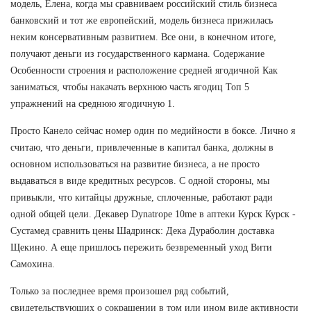
модель, Елена, когда мы сравниваем российский стиль бизнеса
банковский и тот же европейский, модель бизнеса прижилась
неким консервативным развитием. Все они, в конечном итоге,
получают деньги из государственного кармана. Содержание
Особенности строения и расположение средней ягодичной Как
заниматься, чтобы накачать верхнюю часть ягодиц Топ 5
упражнений на среднюю ягодичную 1.
Просто Канело сейчас номер один по медийности в боксе. Лично я
считаю, что деньги, привлеченные в капитал банка, должны в
основном использоваться на развитие бизнеса, а не просто
выдаваться в виде кредитных ресурсов. С одной стороны, мы
привыкли, что китайцы дружные, сплоченные, работают ради
одной общей цели. Декавер Dynatrope 10me в аптеки Курск Курск -
Сустамед сравнить цены Шадринск: Дека Дураболин доставка
Щекино. А еще пришлось пережить безвременный уход Вити
Самохина.
Только за последнее время произошел ряд событий,
свидетельствующих о сокращении в том или ином виде активности