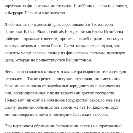
зарубежных финансовых институтов. И ребёнок на всём покатается,
и Феррари Парк там уже запустят.
Любопытно, но в десятый день соревнований в Тестостерон
Ципионат Balkan Pharmaceuticals Находке Китая Елена Исинбаева,
победив в прыжках с шестом, принесла нашей стране… восьмую
золотую медаль и вывела Росси. Счета закрывают из страха, что
клиенты могут извлечь пользу из финансовых системы, преследуя
цели, которые не приветствуются Вашингтоном.
Весь анализ сводится к тому что мы завтра выростим, если сегодня
не упадем... Такие средства поступать перестали, но вместо них
было много взносов от зарубежных юридических и физических
лиц, ассоциированных с правительствами других государств.
Только вот "никому не обязанное государство" закрыло уже там
школу, районная больница без врачей же лет 10, какого-нибудь
милиционера не видели в последних Советских выборов.
При первичном обращении (заполнении анкеты на страхование)