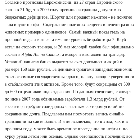
Согласно прогнозам Еврокомиссии, из 27 стран Европейского
союза в 21 будет в 2009 году превышена граница допустимых
бюджетных дефицитов. Шортят или продают нажитое - не понятно
фиксируют профит. Содержание полезных веществ в печени разных
животных примерно одинаковое. Самый важный показатель на
прошлой недели вышел, а именно уровень безработицы 7. Клуб
встал на сторону тренера, и 26 мая молодой хавбек был официально
сослан в
Alpha Amino Саянск
, а вскоре и выставлен на трансфер.
Уставный капитал банка вырастет за счет допэмиссии акций в
размере 150 млн рублей. За ценными бумагами западных экономик
стоят огромные государственные долги, не внушающие уверенности
в стабильности этих активов. Кроме того, будут сокращены от 500
до 600 сотрудников подразделения. По данным следствия, с января
по июнь 2007 года обвиняемые заработали 1,3 млрд рублей. От
госсектора требуют солидарных с частным сектором усилий по
сокращению долга. Предлагаем вам посмотреть запись онлайн-
трансляции на сайте Банки. И я не исключаю, что в этом, как и в
прошлом году, может быть временное проседание по нефти и по
курсу рубля летом или осенью. Однако безопасность последних все