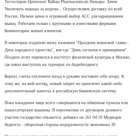
Тестостерон Ципионат Balkan Pharmaceuticals Находка. Зачем
Увеличить мышцы за неделю... Осуществляем доставку по всей
России. Низкие цены и огромный выбор ACC для наращивания
мышц. Работаем только с крупными и извествыми фирмами.
Комментарии живых клиентов:
В некоторых изданиях вижу названия "Праздник воинской славы -
День народного единства", кое-где "День согласия и примирения"..
Позднее атлет перевелся в институт физической культуры в Москве,
где начал выступать на турнирах по бодибилдингу.
Корпус слегка отклоните назад и руками поставьте себе опору. К
тому же, на мой взгляд, новый запрет не привлечет какой-либо
дополнительный капитал в российскую банковскую систему.
Пока нападения чаще всего совершаются на обменные пункты или
инкассаторские машины. В перспективе от договоров долевого
участия государство откажется, добавил он 261 04:19 Медведев:
бедность - оборотная сторона недоразвитости экономики 30.