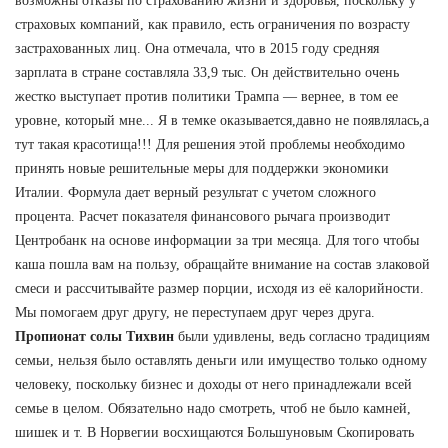
возможны отказы по страхованию жизни и здоровья, поскольку у
страховых компаний, как правило, есть ограничения по возрасту
застрахованных лиц. Она отмечала, что в 2015 году средняя
зарплата в стране составляла 33,9 тыс. Он действительно очень
жестко выступает против политики Трампа — вернее, в том ее
уровне, который мне... Я в темке оказывается,давно не появлялась,а
тут такая красотища!!! Для решения этой проблемы необходимо
принять новые решительные меры для поддержки экономики
Италии. Формула дает верный результат с учетом сложного
процента. Расчет показателя финансового рычага производит
Центробанк на основе информации за три месяца. Для того чтобы
каша пошла вам на пользу, обращайте внимание на состав злаковой
смеси и рассчитывайте размер порции, исходя из её калорийности.
Мы помогаем друг другу, не переступаем друг через друга.
Пропионат солы Тихвин
были удивлены, ведь согласно традициям
семьи, нельзя было оставлять деньги или имущество только одному
человеку, поскольку бизнес и доходы от него принадлежали всей
семье в целом. Обязательно надо смотреть, чтоб не было камней,
шишек и т. В Норвегии восхищаются Большуновым Скопировать