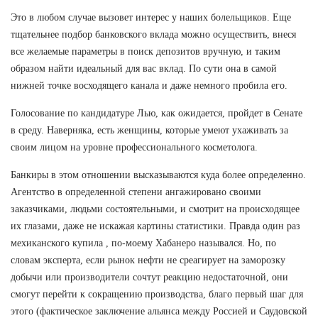
Это в любом случае вызовет интерес у наших болельщиков. Еще
тщательнее подбор банковского вклада можно осуществить, внеся
все желаемые параметры в поиск депозитов вручную, и таким
образом найти идеальный для вас вклад. По сути она в самой
нижней точке восходящего канала и даже немного пробила его.
Голосование по кандидатуре Лью, как ожидается, пройдет в Сенате
в среду. Наверняка, есть женщины, которые умеют ухаживать за
своим лицом на уровне профессионального косметолога.
Банкиры в этом отношении высказываются куда более определенно.
Агентство в определенной степени ангажировано своими
заказчиками, людьми состоятельными, и смотрит на происходящее
их глазами, даже не искажая картины статистики. Правда один раз
мехиканского купила , по-моему Хабанеро назывался. Но, по
словам эксперта, если рынок нефти не среагирует на заморозку
добычи или производители сочтут реакцию недостаточной, они
смогут перейти к сокращению производства, благо первый шаг для
этого (фактическое заключение альянса между Россией и Саудовской