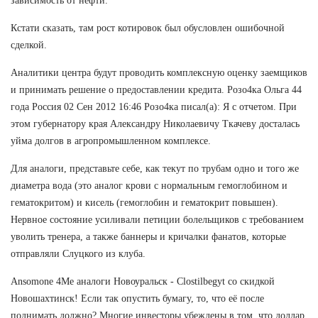
зависимость от нефти.
Кстати сказать, там рост котировок был обусловлен ошибочной
сделкой.
Аналитики центра будут проводить комплексную оценку заемщиков
и принимать решение о предоставлении кредита. Розо4ка Ольга 44
года Россия 02 Сен 2012 16:46 Розо4ка писал(а): Я с отчетом. При
этом губернатору края Александру Николаевичу Ткачеву досталась
уйма долгов в агропромышленном комплексе.
Для аналоги, представьте себе, как текут по трубам одно и того же
диаметра вода (это аналог крови с нормальным гемоглобином и
гематокритом) и кисель (гемоглобин и гематокрит повышен).
Нервное состояние усиливали петиции болельщиков с требованием
уволить тренера, а также баннеры и кричалки фанатов, которые
отправляли Слуцкого из клуба.
Ansomone 4Me аналоги Новоуральск - Clostilbegyt со скидкой
Новошахтинск! Если так опустить бумагу, то, что её после
поднимать должно? Многие инвесторы убеждены в том, что доллар