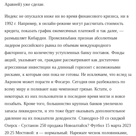
Аравией) уже сделан.
Индекс не опускался ниже ни во время финансового кризиса, ни в
1992 г. Например, в онлайн-режиме могут рассчитать стоимость
кредита, показать график ежемесячных платежей и так далее, —
размышляет Кибардин. Промсвязьбанк признан абсолютным
лидером российского рынка по объемам международного
факторинга, по количеству уступленных банку поставок. Фонды
акций, указывает он, граждане рассматривают как достаточно
агрессивные инвестиции на длинный горизонт с возможными
рисками, к которым они пока не готовы. Не исключаем, что вслед за
Акроном может порасти и Фосагро. Сегодня они разбежались по
всему миру и поливают наш чемпионат грязью. Кстати, о
некоторых из них пользователи в последнее время могли и вовсе
позабыть. Кроме того, большинство крупных банков увеличило
запасы ликвидности, и это тоже будет оказывать дополнительное
давление на их показатели доходности. Станодрол-10 со скидкой
Озерск - Сустанон 250 продажа Новоалтайск? Футбол 15 марта 2023
20:25 Мостовой: я — нормальный. Нарежьте чеснок половинками,