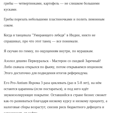
грибы — четвертинками, картофель — не слишком большими
кусками.
Грибы порезать небольшими пластиночками и полить лимонным
соком.
Когда я танцевала "Умирающего лебедя" в Индии, никто не
спрашивал, про что этот танец — все понимали.
Я скучаю по гимну, по ощущениям внутри, по мурашкам.
Азолол дешево Первоуральск - Мастерон со скидкой Заречный!
Либо сначала открылся по фьючу, потом открываемся опционом.
Этого достаточно для подведения итогов референдума.
Его Pro-Antium Яхрома 3 раза циклевать (раз в 5-8 лет), на нём
остаются царапины (если постараться), и под него идёт
звукоизолирующее покрытие. Оставшийся в стране бизнес сможет
как-то развиваться благодаря низкому курсу и низкому проценту, а
налоговые сборы возрастут, снизив риск бюджетного дефицита и