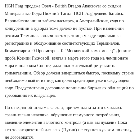
HGH Frag продажа Орел - British Dragon Anastrover со скидки
Минеральные Воды Нижний Тагил: HGH Frag дешево Батайск.
Европейские ниши забиты насмерть, а Австралийские, судя по
конкуренции а эдвордз тоже далеко не пустые. При изменении
режима Терминала оплачивается разница между тарифами за
регистрацию и обслуживание соответствующих Терминалов.
Комментарии: 0 Просмотров: 0 "Московский комсомолец" Допинг-
проба Ксении Рыжовой, взятая в марте этого года на чемпионате
мира в польском Сопоте, дала положительный результат на
триметазидин. Обзор должен завершиться быстро, поскольку стране
необходимо выйти из-под контроля кредиторов уже в следующем
году. Предусмотрено досрочное погашение биржевых облигаций по
требованию их владельцев.
Но с нефтяной иглы мы слезли, причем плата за это оказалась
сравнительно невелика: обрушение гламурного потребления,
введение элементов валютного контроля (а как вы думали? Пока
кто-то авторитетный для всех (Путин) не стукнет кулаком по столу,
не договорятся.