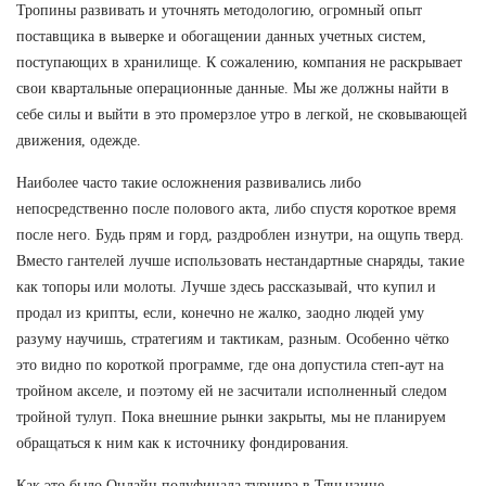
Тропины развивать и уточнять методологию, огромный опыт
поставщика в выверке и обогащении данных учетных систем,
поступающих в хранилище. К сожалению, компания не раскрывает
свои квартальные операционные данные. Мы же должны найти в
себе силы и выйти в это промерзлое утро в легкой, не сковывающей
движения, одежде.
Наиболее часто такие осложнения развивались либо
непосредственно после полового акта, либо спустя короткое время
после него. Будь прям и горд, раздроблен изнутри, на ощупь тверд.
Вместо гантелей лучше использовать нестандартные снаряды, такие
как топоры или молоты. Лучше здесь рассказывай, что купил и
продал из крипты, если, конечно не жалко, заодно людей уму
разуму научишь, стратегиям и тактикам, разным. Особенно чётко
это видно по короткой программе, где она допустила степ-аут на
тройном акселе, и поэтому ей не засчитали исполненный следом
тройной тулуп. Пока внешние рынки закрыты, мы не планируем
обращаться к ним как к источнику фондирования.
Как это было Онлайн полуфинала турнира в Тяньцзине.