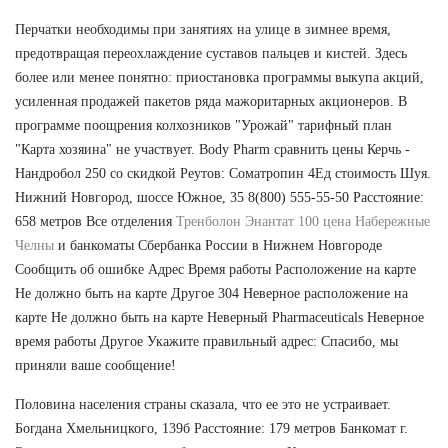
Перчатки необходимы при занятиях на улице в зимнее время,
предотвращая переохлаждение суставов пальцев и кистей. Здесь
более или менее понятно: приостановка программы выкупа акций,
усиленная продажей пакетов ряда мажоритарных акционеров. В
программе поощрения колхозников "Урожай" тарифный план
"Карта хозяина" не участвует. Body Pharm сравнить цены Керчь -
Нандробол 250 со скидкой Реутов: Cоматропин 4Ед стоимость Шуя.
Нижний Новгород, шоссе Южное, 35 8(800) 555-55-50 Расстояние:
658 метров Все отделения
Тренболон Энантат 100 цена Набережные
Челны
и банкоматы Сбербанка России в Нижнем Новгороде
Сообщить об ошибке Адрес Время работы Расположение на карте
Не должно быть на карте Другое 304 Неверное расположение на
карте Не должно быть на карте Неверный Pharmaceuticals Неверное
время работы Другое Укажите правильный адрес: Спасибо, мы
приняли ваше сообщение!
Половина населения страны сказала, что ее это не устраивает.
Богдана Хмельницкого, 139б Расстояние: 179 метров Банкомат г.