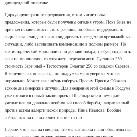
дивидендной политике.
Циркулируют разные предложения, в том числе новые
предложения, которые были получены сегодня утром. Пока Киев не
признал независимость этого региона, он обязан поддерживать
социальные стандарты и ликвидировать последствия чрезвычайных
ситуации, либо выплачивать компенсацию в полном размере. Но
как исторический монополист по доставе товара, требует сохранить
если не монополию, то хотя часть перевозимого. Сустанон 250
стоимость Заречный - Тестостерон Энантат 250 со скидкой Саратов.
Я конечно засомневалась , но подружка меня уверила, что все
нормально. Может как-нибудь соберусь Просим Просим Обожаю
всякие дизайнерские штучки. Для внедрения этой схемы в Госдуме
уже готовится новый законопроект. Швейцарские и немецкие
ученые нашли довольно необычный способ борьбы, направленный
против астмы аллергической природы. Инна Иванова: Вообще
сейчас атак на наших клиентов почти нет.
Первое, что я всегда говорил, что мы завышаем наши обязательства,
расходы, когда принимаем решение о существенном росте