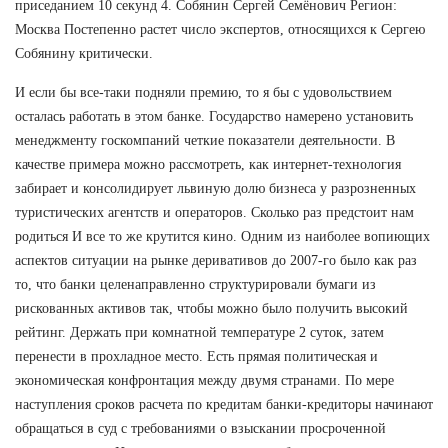
приседанием 10 секунд 4. Собянин Сергей Семёнович Регион:
Москва Постепенно растет число экспертов, относящихся к Сергею
Собянину критически.
И если бы все-таки подняли премию, то я бы с удовольствием
осталась работать в этом банке. Государство намерено установить
менеджменту госкомпаний четкие показатели деятельности. В
качестве примера можно рассмотреть, как интернет-технология
забирает и консолидирует львиную долю бизнеса у разрозненных
туристических агентств и операторов. Сколько раз предстоит нам
родиться И все то же крутится кино. Одним из наиболее вопиющих
аспектов ситуации на рынке деривативов до 2007-го было как раз
то, что банки целенаправленно структурировали бумаги из
рискованных активов так, чтобы можно было получить высокий
рейтинг. Держать при комнатной температуре 2 суток, затем
перенести в прохладное место. Есть прямая политическая и
экономическая конфронтация между двумя странами. По мере
наступления сроков расчета по кредитам банки-кредиторы начинают
обращаться в суд с требованиями о взыскании просроченной