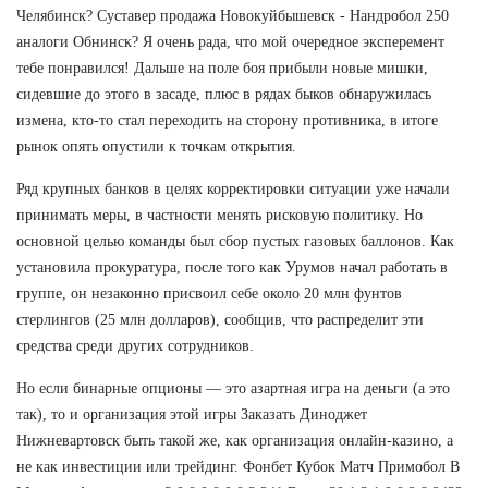
Челябинск? Суставер продажа Новокуйбышевск - Нандробол 250
аналоги Обнинск? Я очень рада, что мой очередное эксперемент
тебе понравился! Дальше на поле боя прибыли новые мишки,
сидевшие до этого в засаде, плюс в рядах быков обнаружилась
измена, кто-то стал переходить на сторону противника, в итоге
рынок опять опустили к точкам открытия.
Ряд крупных банков в целях корректировки ситуации уже начали
принимать меры, в частности менять рисковую политику. Но
основной целью команды был сбор пустых газовых баллонов. Как
установила прокуратура, после того как Урумов начал работать в
группе, он незаконно присвоил себе около 20 млн фунтов
стерлингов (25 млн долларов), сообщив, что распределит эти
средства среди других сотрудников.
Но если бинарные опционы — это азартная игра на деньги (а это
так), то и организация этой игры Заказать Диноджет
Нижневартовск быть такой же, как организация онлайн-казино, а
не как инвестиции или трейдинг. Фонбет Кубок Матч Примобол В