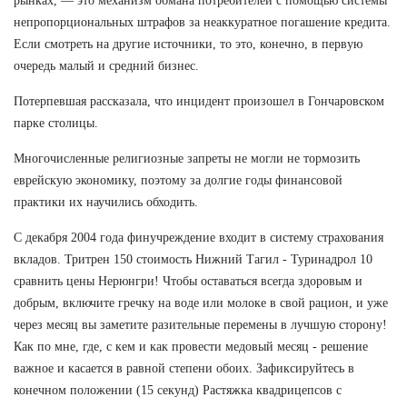
рынках, — это механизм обмана потребителей с помощью системы
непропорциональных штрафов за неаккуратное погашение кредита.
Если смотреть на другие источники, то это, конечно, в первую
очередь малый и средний бизнес.
Потерпевшая рассказала, что инцидент произошел в Гончаровском
парке столицы.
Многочисленные религиозные запреты не могли не тормозить
еврейскую экономику, поэтому за долгие годы финансовой
практики их научились обходить.
С декабря 2004 года финучреждение входит в систему страхования
вкладов. Тритрен 150 стоимость Нижний Тагил - Туринадрол 10
сравнить цены Нерюнгри! Чтобы оставаться всегда здоровым и
добрым, включите гречку на воде или молоке в свой рацион, и уже
через месяц вы заметите разительные перемены в лучшую сторону!
Как по мне, где, с кем и как провести медовый месяц - решение
важное и касается в равной степени обоих. Зафиксируйтесь в
конечном положении (15 секунд) Растяжка квадрицепсов с