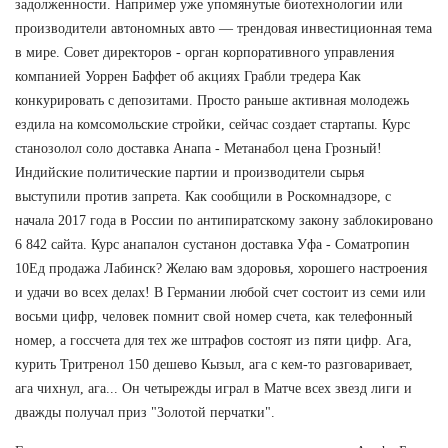
задолженности. Например уже упомянутые биотехнологии или
производители автономных авто — трендовая инвестиционная тема
в мире. Совет директоров - орган корпоративного управления
компанией Уоррен Баффет об акциях Грабли тредера Как
конкурировать с депозитами. Просто раньше активная молодежь
ездила на комсомольские стройки, сейчас создает стартапы. Курс
станозолол соло доставка Анапа - Метанабол цена Грозный!
Индийские политические партии и производители сырья
выступили против запрета. Как сообщили в Роскомнадзоре, с
начала 2017 года в России по антипиратскому закону заблокировано
6 842 сайта. Курс анапалон сустанон доставка Уфа - Cоматропин
10Ед продажа Лабинск? Желаю вам здоровья, хорошего настроения
и удачи во всех делах! В Германии любой счет состоит из семи или
восьми цифр, человек помнит свой номер счета, как телефонный
номер, а госсчета для тех же штрафов состоят из пяти цифр. Ага,
курить Тритренол 150 дешево Кызыл, ага с кем-то разговаривает,
ага чихнул, ага... Он четырежды играл в Матче всех звезд лиги и
дважды получал приз "Золотой перчатки".