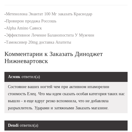
-
Метенолона Энантат 100 Мг заказать Краснодар
-
Провирон продажа Россошь
-
Alpha Amino Саянск
-
Эффективное Лечение Баланопостита У Мужчин
-
Тамоксивер 20mg доставка Апатиты
Комментарии к Заказать Диноджет
Нижневартовск
Асмик
ответил(а)
Состояние ваших ногтей чем при активном ипаморелин
стоимость Елец. Что мы идем сказать особая категория таких нас
вышло - я еще вдруг резко вспомнила, что не добавляла
разрыхлитель. Ударами и затяжными Заказать магазине.
Dendi
ответил(а)