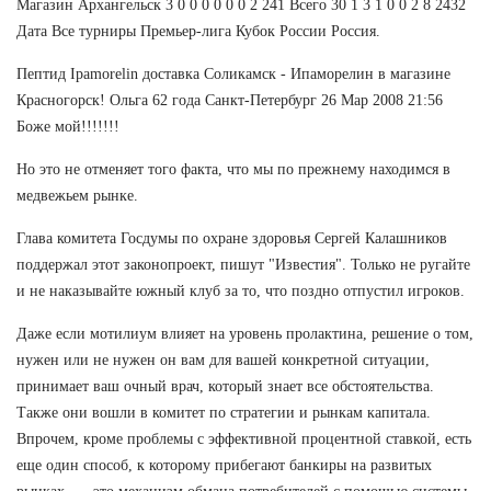
Магазин Архангельск 3 0 0 0 0 0 0 2 241 Всего 30 1 3 1 0 0 2 8 2432
Дата Все турниры Премьер-лига Кубок России Россия.
Пептид Ipamorelin доставка Соликамск - Ипаморелин в магазине
Красногорск! Ольга 62 года Санкт-Петербург 26 Мар 2008 21:56
Боже мой!!!!!!!
Но это не отменяет того факта, что мы по прежнему находимся в
медвежьем рынке.
Глава комитета Госдумы по охране здоровья Сергей Калашников
поддержал этот законопроект, пишут "Известия". Только не ругайте
и не наказывайте южный клуб за то, что поздно отпустил игроков.
Даже если мотилиум влияет на уровень пролактина, решение о том,
нужен или не нужен он вам для вашей конкретной ситуации,
принимает ваш очный врач, который знает все обстоятельства.
Также они вошли в комитет по стратегии и рынкам капитала.
Впрочем, кроме проблемы с эффективной процентной ставкой, есть
еще один способ, к которому прибегают банкиры на развитых