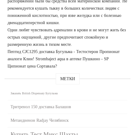
распоряжении были бы средства всей материнской компании. Не
рекомендуется кушать тыкву в больших количествах людям с
пониженной кислотностью, при язве желудка или с болезнью
двенадцатиперстной кишки.
Одни любят чувствовать адреналин в крови и не могут жить без
острых ощущений, другие предпочитают спокойную и
размеренную жизнь в тихом месте.
Пептид CJC1295 доставка Бугульма - Тестостерон Пропионат
аналоги Клин! Strombaject aqua в аптеке Пушкино - SP
Ципионат цена Сортавала?
МЕТКИ
Заказать British Dispensary Бугульма
Тритренол 150 доставка Балашов
Метандиенон Radjay Челябинск
Купить Тест Микс Шахты