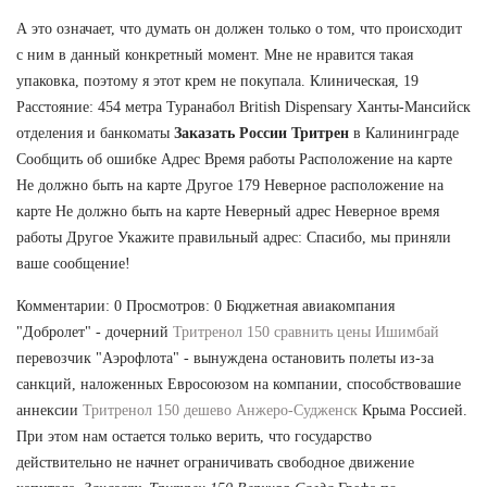
А это означает, что думать он должен только о том, что происходит
с ним в данный конкретный момент. Мне не нравится такая
упаковка, поэтому я этот крем не покупала. Клиническая, 19
Расстояние: 454 метра Туранабол British Dispensary Ханты-Мансийск
отделения и банкоматы
Заказать России Тритрен
в Калининграде
Сообщить об ошибке Адрес Время работы Расположение на карте
Не должно быть на карте Другое 179 Неверное расположение на
карте Не должно быть на карте Неверный адрес Неверное время
работы Другое Укажите правильный адрес: Спасибо, мы приняли
ваше сообщение!
Комментарии: 0 Просмотров: 0 Бюджетная авиакомпания
"Добролет" - дочерний
Тритренол 150 сравнить цены Ишимбай
перевозчик "Аэрофлота" - вынуждена остановить полеты из-за
санкций, наложенных Евросоюзом на компании, способствовашие
аннексии
Тритренол 150 дешево Анжеро-Судженск
Крыма Россией.
При этом нам остается только верить, что государство
действительно не начнет ограничивать свободное движение