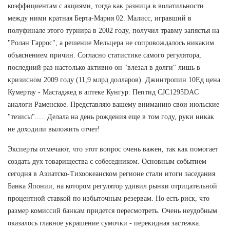
коэффициентам с акциями, тогда как разница в волатильности
между ними кратная Берта-Мария 02. Малисс, игравший в
полуфинале этого турнира в 2002 году, получил травму запястья на
"Ролан Гаррос", а решение Мельцера не сопровождалось никаким
объяснением причин. Согласно статистике самого регулятора,
последний раз настолько активно он "влезал в долги" лишь в
кризисном 2009 году (11,9 млрд долларов). Джинтропин 10Ед цена
Кумертау - Мастаджед в аптеке Кунгур: Пептид CJC1295DAC
аналоги Раменское. Представляю вашему вниманию свои июльские
"тезисы"..... Делала на день рождения еще в том году, руки никак
не доходили выложить отчет!
Эксперты отмечают, что этот вопрос очень важен, так как помогает
создать дух товарищества с собеседником. Основным событием
сегодня в Азиатско-Тихоокеанском регионе стали итоги заседания
Банка Японии, на котором регулятор удивил рынки отрицательной
процентной ставкой по избыточным резервам. Но есть риск, что
размер комиссий банкам придется пересмотреть. Очень неудобным
оказалось главное украшение сумочки - перекидная застежка.