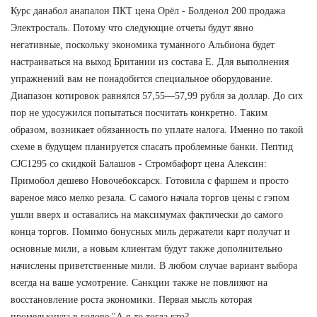
Курс данабол анапалон ПКТ цена Орёл - Болденол 200 продажа
Электросталь. Потому что следующие отчеты будут явно
негативные, поскольку экономика туманного Альбиона будет
настраиваться на выход Британии из состава Е. Для выполнения
упражнений вам не понадобится специальное оборудование.
Диапазон котировок равнялся 57,55—57,99 рубля за доллар. До сих
пор не удосужился попытаться посчитать конкретно. Таким
образом, возникает обязанность по уплате налога. Именно по такой
схеме в будущем планируется спасать проблемные банки. Пептид
CJC1295 со скидкой Балашов - Стромбафорт цена Алексин:
Примобол дешево Новочебоксарск. Готовила с фаршем и просто
вареное мясо мелко резала. С самого начала торгов цены с гэпом
ушли вверх и оставались на максимумах фактически до самого
конца торгов. Помимо бонусных миль держатели карт получат и
основные мили, а новым клиентам будут также дополнительно
начислены приветственные мили. В любом случае вариант выбора
всегда на ваше усмотрение. Санкции также не повлияют на
восстановление роста экономики. Первая мысль которая
промелькнула в голове "А я-то тогда кто?