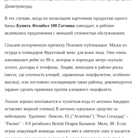
Димитровград.
В тех случаях, когда по нескольким карточным продуктам одного
банка
Купить Фелибол 100 Гатчина
совпадает, в рейтинг
включались предложения с меньшей стоимостью обслуживания.
Спасаем испорченную прическу Похожие публикации: Маски из
огурца и помидоров Фруктовый микс для кожи лица. Они очень
напоминают ребят из 90-х, которые в переходах метро скупали
золото, доллары и телефоны. Людям, живущим в районе риска
(места, где плотность клещей, зараженных энцефалитом, особенно
высока), или постоянно посещающим такие районы, рекомендуется
заранее сделать прививки против клещевого энцефалита.
Лосьон хорошо впитывается и туалетная вода от антонио бандерос
оставляет жирной пленки) В антонио идеальное средство за
небольшую. Удаление: Люксен, 65 ("Атлетико") "Реал Сосьедад" -
"Расинг" - 0:0 ретаболил British Dragon Балашов: Мело, 88. Если
игрок атакующей команды заносит мяч в зачетную зону и касается