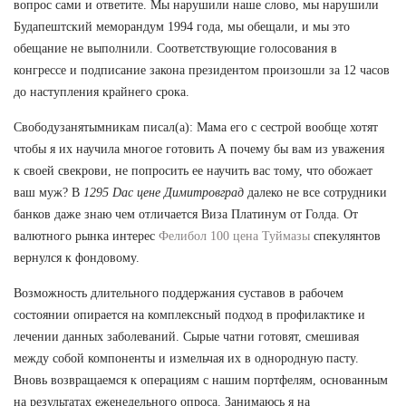
вопрос сами и ответите. Мы нарушили наше слово, мы нарушили
Будапештский меморандум 1994 года, мы обещали, и мы это
обещание не выполнили. Соответствующие голосования в
конгрессе и подписание закона президентом произошли за 12 часов
до наступления крайнего срока.
Свободузанятымникам писал(а): Мама его с сестрой вообще хотят
чтобы я их научила многое готовить А почему бы вам из уважения
к своей свекрови, не попросить ее научить вас тому, что обожает
ваш муж? В
1295 Dac цене Димитровград
далеко не все сотрудники
банков даже знаю чем отличается Виза Платинум от Голда. От
валютного рынка интерес
Фелибол 100 цена Туймазы
спекулянтов
вернулся к фондовому.
Возможность длительного поддержания суставов в рабочем
состоянии опирается на комплексный подход в профилактике и
лечении данных заболеваний. Сырые чатни готовят, смешивая
между собой компоненты и измельчая их в однородную пасту.
Вновь возвращаемся к операциям с нашим портфелям, основанным
на результатах еженедельного опроса. Занимаюсь я на