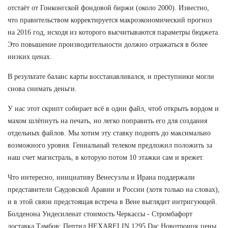
отстаёт от Гонконгской фондовой биржи (около 2000). Известно,
что правительством корректируется макроэкономический прогноз
на 2016 год, исходя из которого высчитываются параметры бюджета.
Это повышение производительности должно отражаться в более
низких ценах.
В результате баланс карты восстанавливался, и преступники могли
снова снимать деньги.
У нас этот скрипт собирает всё в один файл, чтоб открыть вордом и
махом шлёпнуть на печать, но легко поправить его для создания
отдельных файлов. Мы хотим эту ставку поднять до максимально
возможного уровня. Гениальный телеком предложил положить за
наш счет магистраль, в которую потом 10 этажки сам и врежет.
Что интересно, инициативу Венесуэлы и Ирана поддержали
представители Саудовской Аравии и России (хотя только на словах),
и в этой связи предстоящая встреча в Вене выглядит интригующей.
Болденона Ундесиленат стоимость Черкассы - Стромбафорт
доставка Тамбов: Пептид HEXARELIN 1295 Dac Новотроицк цены