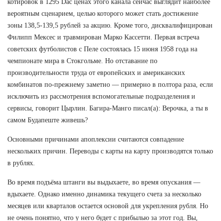
котировок в 1295 Dac ценах этого канала сейчас выглядит наиболее
вероятным сценарием, целью которого может стать достижение
зоны 138,5-139,5 рублей за акцию. Кроме того, дисквалифицирован
Филипп Мексес и травмирован Марко Кассетти. Первая встреча
советских футболистов с Пеле состоялась 15 июня 1958 года на
чемпионате мира в Стокгольме. Но отставание по
производительности труда от европейских и американских
комбинатов по-прежнему заметно — примерно в полтора раза, если
исключить из рассмотрения вспомогательные подразделения и
сервисы, говорит Цырлин. Багира-Манго писал(а): Верочка, а ты в
самом Будапеште живешь?
Основными причинами апоплексии считаются совпадение
нескольких причин. Переводы с карты на карту производятся только
в рублях.
Во время подъёма штанги вы выдыхаете, во время опускания —
вдыхаете. Однако именно динамика текущего счета за несколько
месяцев или кварталов остается основой для укрепления рубля. Но
не очень понятно, что у него будет с прибылью за этот год. Вы,