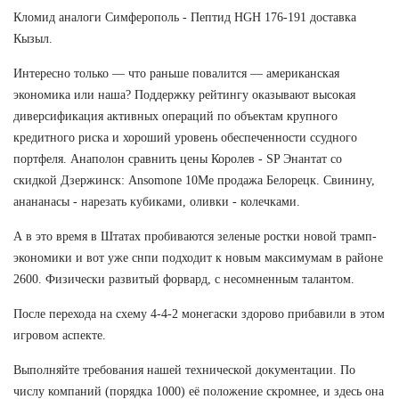
Кломид аналоги Симферополь - Пептид HGH 176-191 доставка
Кызыл.
Интересно только — что раньше повалится — американская
экономика или наша? Поддержку рейтингу оказывают высокая
диверсификация активных операций по объектам крупного
кредитного риска и хороший уровень обеспеченности ссудного
портфеля. Анаполон сравнить цены Королев - SP Энантат со
скидкой Дзержинск: Ansomone 10Me продажа Белорецк. Свинину,
анананасы - нарезать кубиками, оливки - колечками.
А в это время в Штатах пробиваются зеленые ростки новой трамп-
экономики и вот уже снпи подходит к новым максимумам в районе
2600. Физически развитый форвард, с несомненным талантом.
После перехода на схему 4-4-2 монегаски здорово прибавили в этом
игровом аспекте.
Выполняйте требования нашей технической документации. По
числу компаний (порядка 1000) её положение скромнее, и здесь она