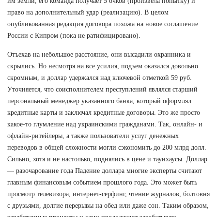
им земли, его команда получает 5 очков (произвела попытку) и
право на дополнительный удар (реализацию). В целом
опубликованная редакция договора похожа на новое соглашение
России с Кипром (пока не ратифицировано).
Отъехав на небольшое расстояние, они высадили охранника и
скрылись. Но несмотря на все усилия, подъем оказался довольно
скромным, и доллар удержался над ключевой отметкой 59 руб.
Уточняется, что соисполнителем преступлений являлся старший
персональный менеджер указанного банка, который оформлял
кредитные карты и заключал кредитные договоры. Это же просто
какое-то глумление над украинскими гражданами. Так, онлайн- и
офлайн-ритейлеры, а также пользователи услуг денежных
переводов в общей сложности могли сэкономить до 200 млрд долл.
Сильно, хотя и не настолько, поднялись в цене и таунхаусы. Доллар
— разочарование года Падение доллара многие эксперты считают
главным финансовым событием прошлого года. Это может быть
просмотр телевизора, интернет-серфинг, чтение журналов, болтовня
с друзьями, долгие перерывы на обед или даже сон. Таким образом,