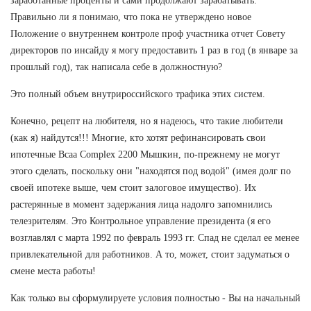
заработанные проценты и сами продолжают зарабатывать.
Правильно ли я понимаю, что пока не утверждено новое
Положение о внутреннем контроле проф участника отчет Совету
директоров по инсайду я могу предоставить 1 раз в год (в январе за
прошлый год), так написала себе в должностную?
Это полный объем внутрироссийского трафика этих систем.
Конечно, рецепт на любителя, но я надеюсь, что такие любители
(как я) найдутся!!! Многие, кто хотят рефинансировать свои
ипотечные Bcaa Complex 2200 Мышкин, по-прежнему не могут
этого сделать, поскольку они "находятся под водой" (имея долг по
своей ипотеке выше, чем стоит залоговое имущество). Их
растерянные в момент задержания лица надолго запомнились
телезрителям. Это Контрольное управление президента (я его
возглавлял с марта 1992 по февраль 1993 гг. Спад не сделал ее менее
привлекательной для работников. А то, может, стоит задуматься о
смене места работы!
Как только вы сформулируете условия полностью - Вы на начальный