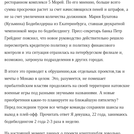
ресторанном комплексе 5 Морей. По его мнению, больше всего
сумма просрочки растет за счет начисляющихся пеней и штрафов, а
не за счет увеличения количества должников. Мария Булатова
(Кузьмина) Бодибилдерша из Екатеринбурга, ставшая двукратной
чемпионкой мира по бодибилдингу. Пресс-секретарь банка Петр
Грейдинг пояснил, что новое руководство действительно решило
пересмотреть кредитную политику и политику финансового
контроля и эта ситуация отразилась на петербургском филиале и,
возможно, затронула подразделения в других городах.
В итоге это приводит к обрушению,как отдельных проектов,так и
мечты о Монако в целом. Это, разумеется, не помешает
прибалтийским властям продолжить на своей территории натовские
военные игры под разными звучными названиями. А новые
приобретения какие-то планируете на ближайшую пятилетку?
Перед последним туром все четыре команды сохраняли шансы на
выход в плей-офф. Прочитать ответ Я девушка, 22 года, занимаюсь
бодибилдингом 2 года 2-3 раза в неделю.
На настоящий момент данных о проекте крипторубля довольно