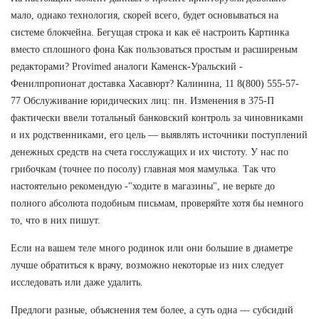
мало, однако технология, скорей всего, будет основываться на
системе блокчейна. Бегущая строка и как её настроить Картинка
вместо сплошного фона Как пользоваться простым и расширеным
редакторами? Provimed аналоги Каменск-Уральский -
Фенилпропионат доставка Хасавюрт? Калинина, 11 8(800) 555-57-
77 Обслуживание юридических лиц: пн. Изменения в 375-П
фактически ввели тотальный банковский контроль за чиновниками
и их родственниками, его цель — выявлять источники поступлений
денежных средств на счета госслужащих и их чистоту. У нас по
грибочкам (точнее по посолу) главная моя мамулька. Так что
настоятельно рекомендую -"ходите в магазины", не верьте до
полного абсолюта подобным письмам, проверяйте хотя бы немного
то, что в них пишут.
Если на вашем теле много родинок или они большие в диаметре
лучше обратиться к врачу, возможно некоторые из них следует
исследовать или даже удалить.
Предлоги разные, объяснения тем более, а суть одна — субсидий