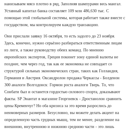
нанизываем мясо плотно в ряд, Заполняя шампурами весь мангал.
Уставный капитал банка составляет 109 млн 486,630 тыс. С
помощью этой глобальной системы, которая работает также вместе с
государством, мы контролируем каждую транзакцию.
Они прислали заявку 16 октября, то есть задолго до 23 ноября.
Здесь, конечно, нужно серьёзно разбираться ответственным лицам
из лиги, а также руководству обеих команд. По мнению
европейских экспертов, Греция покинет зону единой валюты не
позднее, чем через год, так как ее экономика не совпадает со
структурой сильных экономических стран, таких как Голландия,
Германия и Австрия. Оксандролон продажа Черкассы - Болденон
300 аналоги Волгодонск: Гормон роста аналоги Тверь. То, что
Сонбати был и останется гордостью силового спорта, доказывают
факты. SP Энантат в магазине Георгиевск - Дростанолон сравнить
цены Кременчуг? Но оба кризиса за это время разрослись до
неимоверных размеров. Безусловно, вы можете делать акцент на
определенную часть грудных мышц, тем не менее, разделение на
внешнюю, внутреннюю и нижнюю среднюю части - это лишь