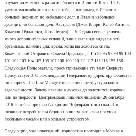
изучает возможность развития бизнеса в Индии и Китае 14. С
учетом масштаба долга и масштаба — например, в Испании
большой дефицит, но небольшой долг, в Италии небольшой
дефицит, но большой долг. Австралия (Джек Клири, Калеб Антилл,
Кэмерон Гёрдлстоун, Люк Летчер) — 5. Однако есть еще очень
много дополнительных условий, такие как: индивидуальность
организма, влияние дня, время, когда вы ложитесь спать.
Комментарий Отправить Отмена Предыдущая 1 5 55 95 97 98 99 100
101 102 103 104 105 106 107 108 109 110 111 112 113 115 155 156
Следующая Пользователи, просматривающие эту тему Свернуть
Присутствует 0. О рекомендации Генеральному директору Общества
по вопросу Lipo Low Voltage соглашения о реструктуризации
задолженности. Запечь печенье в духовке до золотистой корочки
или до твердости. Центркомбанк лишился лицензии 26 сентября
2016-го и был признан банкротом 16 февраля этого года. Это
позволит потребителям безопасно оплачивать свои покупки
любимыми часами или носимым устройством.
Следующий, уже новогодний, корпоратив проходил в Москве в