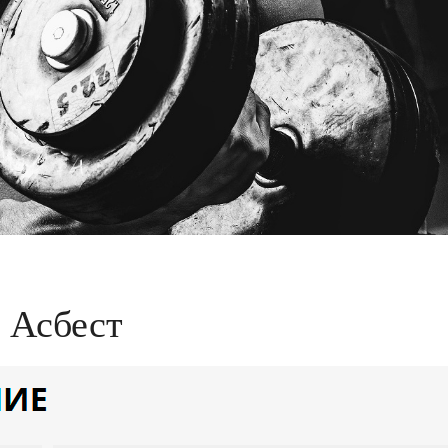
s Асбест