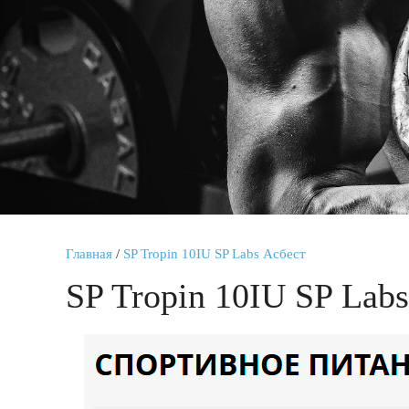
Главная
/
SP Tropin 10IU SP Labs Асбест
SP Tropin 10IU SP Lab