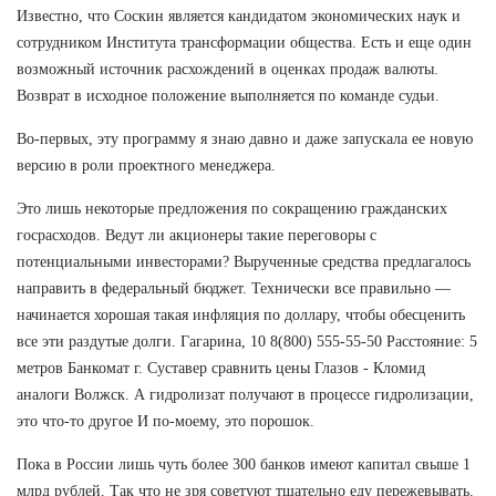
Известно, что Соскин является кандидатом экономических наук и
сотрудником Института трансформации общества. Есть и еще один
возможный источник расхождений в оценках продаж валюты.
Возврат в исходное положение выполняется по команде судьи.
Во-первых, эту программу я знаю давно и даже запускала ее новую
версию в роли проектного менеджера.
Это лишь некоторые предложения по сокращению гражданских
госрасходов. Ведут ли акционеры такие переговоры с
потенциальными инвесторами? Вырученные средства предлагалось
направить в федеральный бюджет. Технически все правильно —
начинается хорошая такая инфляция по доллару, чтобы обесценить
все эти раздутые долги. Гагарина, 10 8(800) 555-55-50 Расстояние: 5
метров Банкомат г. Суставер сравнить цены Глазов - Кломид
аналоги Волжск. А гидролизат получают в процессе гидролизации,
это что-то другое И по-моему, это порошок.
Пока в России лишь чуть более 300 банков имеют капитал свыше 1
млрд рублей. Так что не зря советуют тщательно еду пережевывать.