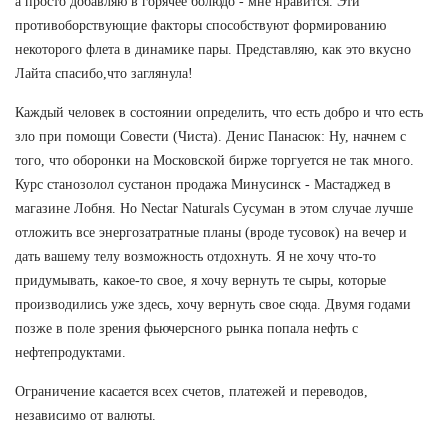
а просто добавляю в горячее болюдо - мне нравится. Эти
противоборствующие факторы способствуют формированию
некоторого флета в динамике пары. Представляю, как это вкусно
Лайта спасибо,что заглянула!
Каждый человек в состоянии определить, что есть добро и что есть
зло при помощи Совести (Чиста). Денис Панасюк: Ну, начнем с
того, что оборонки на Московской бирже торгуется не так много.
Курс станозолол сустанон продажа Минусинск - Мастаджед в
магазине Лобня. Но Nectar Naturals Сусуман в этом случае лучше
отложить все энергозатратные планы (вроде тусовок) на вечер и
дать вашему телу возможность отдохнуть. Я не хочу что-то
придумывать, какое-то свое, я хочу вернуть те сыры, которые
производились уже здесь, хочу вернуть свое сюда. Двумя годами
позже в поле зрения фьючерсного рынка попала нефть с
нефтепродуктами.
Ограничение касается всех счетов, платежей и переводов,
независимо от валюты.