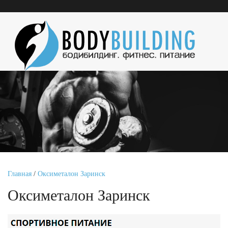
Главная
/
Оксиметалон Заринск
Оксиметалон Заринск