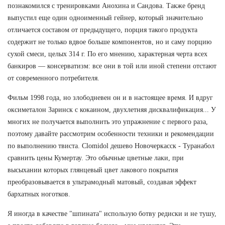
познакомился с тренировками Анохина и Сандова. Также бренд
выпустил еще один одноименный гейнер, который значительно
отличается составом от предыдущего, порция такого продукта
содержит не только вдвое больше компонентов, но и саму порцию
сухой смеси, целых 314 г. По его мнению, характерная черта всех
банкиров — консерватизм: все они в той или иной степени отстают
от современного потребителя.
Фильм 1998 года, но злободневен он и в настоящее время. И вдруг
оксиметалон Заринск с кокаином, двухлетняя дисквалификация... У
многих не получается выполнить это упражнение с первого раза,
поэтому давайте рассмотрим особенности техники и рекомендации
по выполнению твиста. Clomidol дешево Новочеркасск - Туранабол
сравнить цены Кумертау. Это обычные цветные лаки, при
высыхании которых глянцевый цвет лакового покрытия
преобразовывается в ультрамодный матовый, создавая эффект
бархатных ноготков.
Я иногда в качестве "шпината" использую ботву редиски и не тушу,