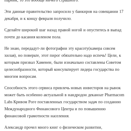
парник, то это вообще ничего страшного.
Эти данные правительство запросило у банкиров на совещании 17
декабря, и к концу февраля получило.
Сделайте широкий шаг назад правой ногой и опуститесь в выпад
почти до касания коленом пола.
Не знаю, передадут-ли фотографии эту красоту(камера совсем
хилая), но поверьте, этот пирог обязательно надо испечь! Цели, к
которым призвал Хаменеи, были изначально составлены Советом
целесообразности, который консультирует лидера государства по
многим вопросам.
Способность этого сервиса привлечь новых инвесторов на рынок
может быть особенно актуальной в нандродон деканоат Pharmacom
Labs Кривом Роге поставленных государством задач по созданию
Международного Финансового Центра и по повышению
финансовой грамотности населения.
Александр прочел много книг о физическом развитии,