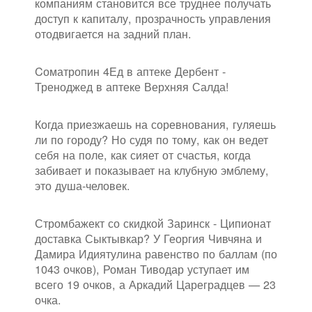
компаниям становится все труднее получать
доступ к капиталу, прозрачность управления
отодвигается на задний план.
Cоматропин 4Ед в аптеке Дербент -
Треноджед в аптеке Верхняя Салда!
Когда приезжаешь на соревнования, гуляешь
ли по городу? Но судя по тому, как он ведет
себя на поле, как сияет от счастья, когда
забивает и показывает на клубную эмблему,
это душа-человек.
Стромбажект со скидкой Заринск - Ципионат
доставка Сыктывкар? У Георгия Чивчяна и
Дамира Идиятулина равенство по баллам (по
1043 очков), Роман Тиводар уступает им
всего 19 очков, а Аркадий Цареградцев — 23
очка.