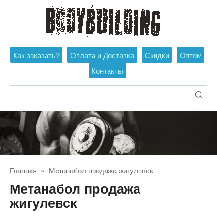
Перейти
к
контенту
Как заказать?
Оплата и Доставка
Скидки
Оптом
Контакты
Поиск:
Главная
»
Метанабол продажа жигулевск
Метанабол продажа
жигулевск