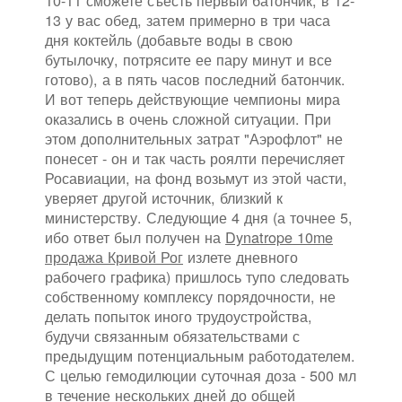
10-11 сможете съесть первый батончик, в 12-
13 у вас обед, затем примерно в три часа
дня коктейль (добавьте воды в свою
бутылочку, потрясите ее пару минут и все
готово), а в пять часов последний батончик.
И вот теперь действующие чемпионы мира
оказались в очень сложной ситуации. При
этом дополнительных затрат "Аэрофлот" не
понесет - он и так часть роялти перечисляет
Росавиации, на фонд возьмут из этой части,
уверяет другой источник, близкий к
министерству. Следующие 4 дня (а точнее 5,
ибо ответ был получен на
Dynatrope 10me
продажа Кривой Рог
излете дневного
рабочего графика) пришлось тупо следовать
собственному комплексу порядочности, не
делать попыток иного трудоустройства,
будучи связанным обязательствами с
предыдущим потенциальным работодателем.
С целью гемодилюции суточная доза - 500 мл
в течение нескольких дней до общей